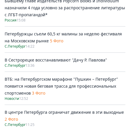
Бывшему главе издательств Popcorn Books и Individuum
назначили 4 года условно за распространение литературы
с ЛГБТ-пропагандой*
Россия
15:08
Петербуржцы съели 60,5 кг малины за неделю фестиваля
на Московском рынке
5 Фото
С.Петербург
14:22
В Сестрорецке восстанавливают "Дачу Р. Павлова"
С.Петербург
13:36
ВТБ: на Петербургском марафоне "Пушкин – Петербург"
появится новая беговая трасса для профессиональных
спортсменов
3 Фото
Новости
12:52
В центре Петербурга ограничат движение в эти выходные
2 Фото
С.Петербург
11:25