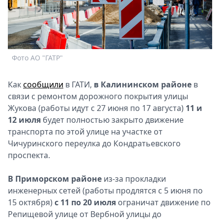
Спецпроекты
Звезды
Выборы
2026
Скачай
Фото АО "ГАТР"
Metro
Как
сообщили
в ГАТИ,
в Калининском районе
в
связи с ремонтом дорожного покрытия улицы
Жукова (работы идут с 27 июня по 17 августа)
11 и
12 июля
будет полностью закрыто движение
транспорта по этой улице на участке от
Чичуринского переулка до Кондратьевского
проспекта.
В Приморском районе
из-за прокладки
инженерных сетей (работы продлятся с 5 июня по
15 октября)
с 11 по 20 июля
ограничат движение по
Репищевой улице от Вербной улицы до