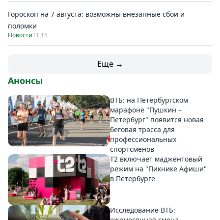
Гороскоп на 7 августа: возможны внезапные сбои и
поломки
Новости
11:15
Еще →
Анонсы
ВТБ: на Петербургском
марафоне "Пушкин –
Петербург" появится новая
беговая трасса для
профессиональных
спортсменов
Т2 включает маджентовый
режим на "Пикнике Афиши"
в Петербурге
Исследование ВТБ:
ежемесячная смена