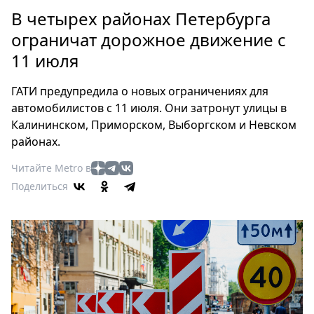
Петербург
В четырех районах Петербурга
Россия
ограничат дорожное движение с
Мир
11 июля
Здоровье
Еда
ГАТИ предупредила о новых ограничениях для
Туризм
автомобилистов с 11 июля. Они затронут улицы в
Мода
Калининском, Приморском, Выборгском и Невском
Театр
районах.
Кино
Читайте Metro в
Афиша
Поделиться
Книги
Выставки
Пресс-
релизы
О
Metro
Стримы