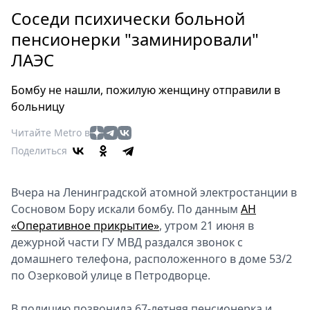
Петербург
Соседи психически больной
Россия
пенсионерки "заминировали"
Мир
ЛАЭС
Здоровье
Еда
Бомбу не нашли, пожилую женщину отправили в
Туризм
больницу
Мода
Читайте Metro в
Театр
Поделиться
Кино
Афиша
Вчера на Ленинградской атомной электростанции в
Книги
Сосновом Бору искали бомбу. По данным
АН
Выставки
«Оперативное прикрытие»
, утром 21 июня в
Пресс-
дежурной части ГУ МВД раздался звонок с
релизы
домашнего телефона, расположенного в доме 53/2
О
по Озерковой улице в Петродворце.
Metro
В полицию позвонила 67-летняя пенсионерка и
Стримы