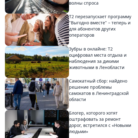
волны спроса
Т2 перезапускает программу
"Выгодно вместе" – теперь и
для абонентов других
операторов
Зубры в онлайне: Т2
оцифровал места отдыха и
наблюдения за дикими
животными в Ленобласти
Самокатный сбор: найдено
решение проблемы
самокатов в Ленинградской
области
Блогер, которого хотят
оштрафовать за ремонт
дорог, встретился с «Новыми
людьми»