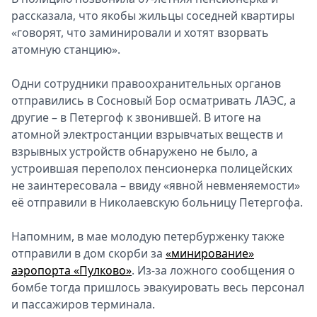
рассказала, что якобы жильцы соседней квартиры
Спецпроекты
«говорят, что заминировали и хотят взорвать
Звезды
атомную станцию».
Выборы
2026
Одни сотрудники правоохранительных органов
Скачай
отправились в Сосновый Бор осматривать ЛАЭС, а
Metro
другие – в Петергоф к звонившей. В итоге на
атомной электростанции взрывчатых веществ и
взрывных устройств обнаружено не было, а
устроившая переполох пенсионерка полицейских
не заинтересовала – ввиду «явной невменяемости»
её отправили в Николаевскую больницу Петергофа.
Напомним, в мае молодую петербурженку также
отправили в дом скорби за
«минирование»
аэропорта «Пулково»
. Из-за ложного сообщения о
бомбе тогда пришлось эвакуировать весь персонал
и пассажиров терминала.