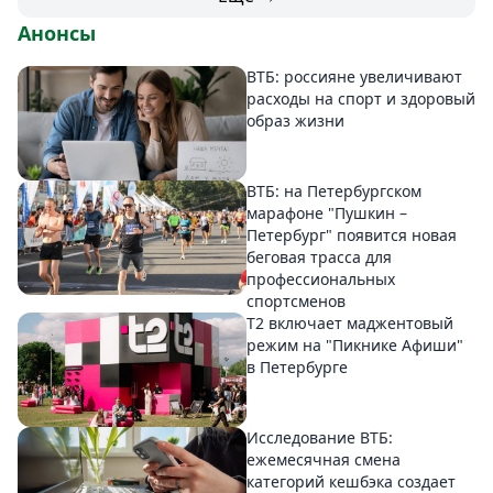
Анонсы
ВТБ: россияне увеличивают
расходы на спорт и здоровый
образ жизни
ВТБ: на Петербургском
марафоне "Пушкин –
Петербург" появится новая
беговая трасса для
профессиональных
спортсменов
Т2 включает маджентовый
режим на "Пикнике Афиши"
в Петербурге
Исследование ВТБ:
ежемесячная смена
категорий кешбэка создает