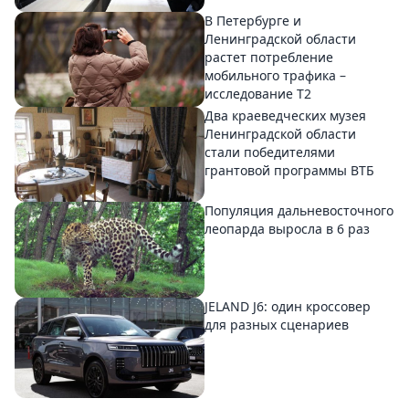
В Петербурге и
Ленинградской области
растет потребление
мобильного трафика –
исследование T2
Два краеведческих музея
Ленинградской области
стали победителями
грантовой программы ВТБ
Популяция дальневосточного
леопарда выросла в 6 раз
JELAND J6: один кроссовер
для разных сценариев