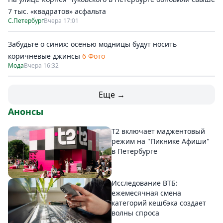
7 тыс. «квадратов» асфальта
С.Петербург
Вчера 17:01
Забудьте о синих: осенью модницы будут носить
коричневые джинсы
6 Фото
Мода
Вчера 16:32
Еще →
Анонсы
Т2 включает маджентовый
режим на "Пикнике Афиши"
в Петербурге
Исследование ВТБ:
ежемесячная смена
категорий кешбэка создает
волны спроса