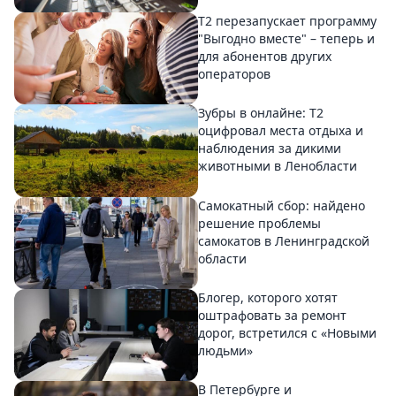
Т2 перезапускает программу
"Выгодно вместе" – теперь и
для абонентов других
операторов
Зубры в онлайне: Т2
оцифровал места отдыха и
наблюдения за дикими
животными в Ленобласти
Самокатный сбор: найдено
решение проблемы
самокатов в Ленинградской
области
Блогер, которого хотят
оштрафовать за ремонт
дорог, встретился с «Новыми
людьми»
В Петербурге и