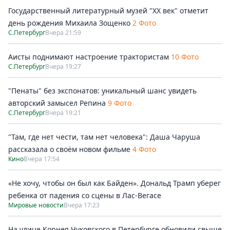
Государственный литературный музей "ХХ век" отметит
день рождения Михаила Зощенко
2 Фото
С.Петербург
Вчера 21:59
Аисты поднимают настроение трактористам
10 Фото
С.Петербург
Вчера 19:27
"Пенаты" без экспонатов: уникальный шанс увидеть
авторский замысел Репина
9 Фото
С.Петербург
Вчера 19:21
"Там, где нет чести, там нет человека": Даша Чаруша
рассказала о своём новом фильме
4 Фото
Кино
Вчера 17:54
«Не хочу, чтобы он был как Байден». Дональд Трамп уберег
ребенка от падения со сцены в Лас-Вегасе
Мировые новости
Вчера 17:23
На улице Корнея Чуковского в Петербурге обновили свыше