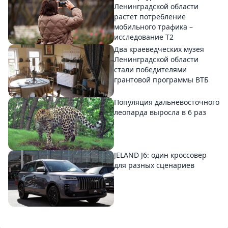
Ленинградской области
растет потребление
мобильного трафика –
исследование T2
Два краеведческих музея
Ленинградской области
стали победителями
грантовой программы ВТБ
Популяция дальневосточного
леопарда выросла в 6 раз
JELAND J6: один кроссовер
для разных сценариев