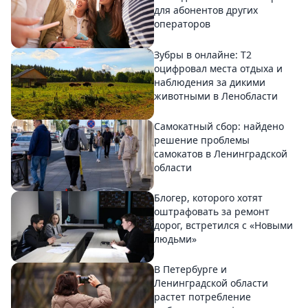
для абонентов других
операторов
Зубры в онлайне: Т2
оцифровал места отдыха и
наблюдения за дикими
животными в Ленобласти
Самокатный сбор: найдено
решение проблемы
самокатов в Ленинградской
области
Блогер, которого хотят
оштрафовать за ремонт
дорог, встретился с «Новыми
людьми»
В Петербурге и
Ленинградской области
растет потребление