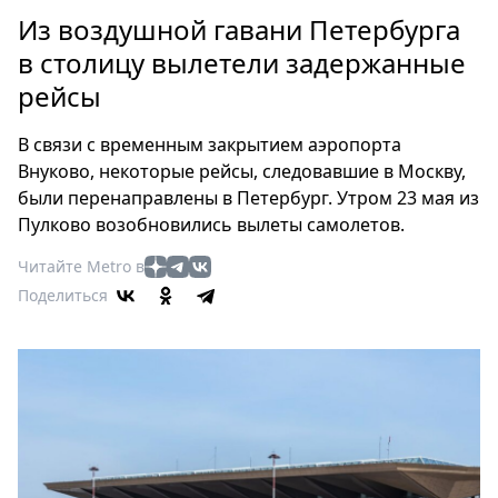
Петербург
Из воздушной гавани Петербурга
Россия
в столицу вылетели задержанные
Мир
рейсы
Здоровье
Еда
В связи с временным закрытием аэропорта
Туризм
Внуково, некоторые рейсы, следовавшие в Москву,
Мода
были перенаправлены в Петербург. Утром 23 мая из
Театр
Пулково возобновились вылеты самолетов.
Кино
Читайте Metro в
Афиша
Поделиться
Книги
Выставки
Пресс-
релизы
О
Metro
Стримы