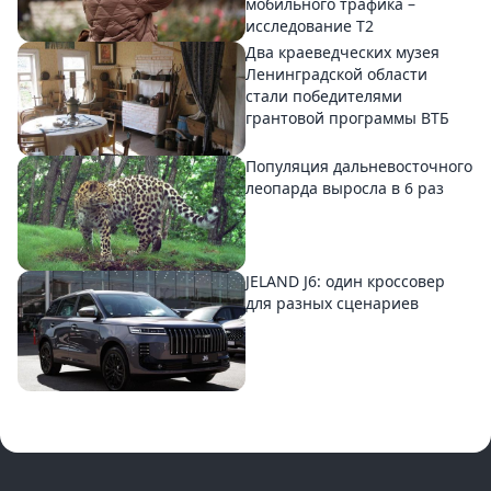
мобильного трафика –
исследование T2
Два краеведческих музея
Ленинградской области
стали победителями
грантовой программы ВТБ
Популяция дальневосточного
леопарда выросла в 6 раз
JELAND J6: один кроссовер
для разных сценариев