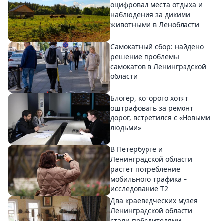
оцифровал места отдыха и
наблюдения за дикими
животными в Ленобласти
Самокатный сбор: найдено
решение проблемы
самокатов в Ленинградской
области
Блогер, которого хотят
оштрафовать за ремонт
дорог, встретился с «Новыми
людьми»
В Петербурге и
Ленинградской области
растет потребление
мобильного трафика –
исследование T2
Два краеведческих музея
Ленинградской области
стали победителями