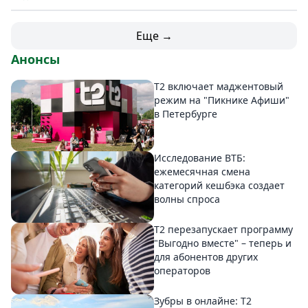
Еще →
Анонсы
Т2 включает маджентовый
режим на "Пикнике Афиши"
в Петербурге
Исследование ВТБ:
ежемесячная смена
категорий кешбэка создает
волны спроса
Т2 перезапускает программу
"Выгодно вместе" – теперь и
для абонентов других
операторов
Зубры в онлайне: Т2