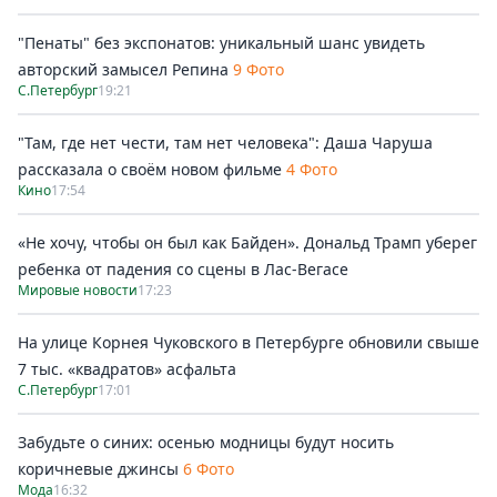
"Пенаты" без экспонатов: уникальный шанс увидеть
авторский замысел Репина
9 Фото
С.Петербург
19:21
"Там, где нет чести, там нет человека": Даша Чаруша
рассказала о своём новом фильме
4 Фото
Кино
17:54
«Не хочу, чтобы он был как Байден». Дональд Трамп уберег
ребенка от падения со сцены в Лас-Вегасе
Мировые новости
17:23
На улице Корнея Чуковского в Петербурге обновили свыше
7 тыс. «квадратов» асфальта
С.Петербург
17:01
Забудьте о синих: осенью модницы будут носить
коричневые джинсы
6 Фото
Мода
16:32