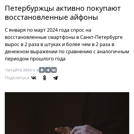
Петербург
Петербуржцы активно покупают
Россия
восстановленные айфоны
Мир
Здоровье
С января по март 2024 года спрос на
Еда
восстановленные смартфоны в Санкт-Петербурге
Туризм
вырос в 2 раза в штуках и более чем в 2 раза в
Мода
денежном выражении по сравнению с аналогичным
Театр
периодом прошлого года
Кино
Читайте Metro в
Афиша
Поделиться
Книги
Выставки
Пресс-
релизы
О
Metro
Стримы