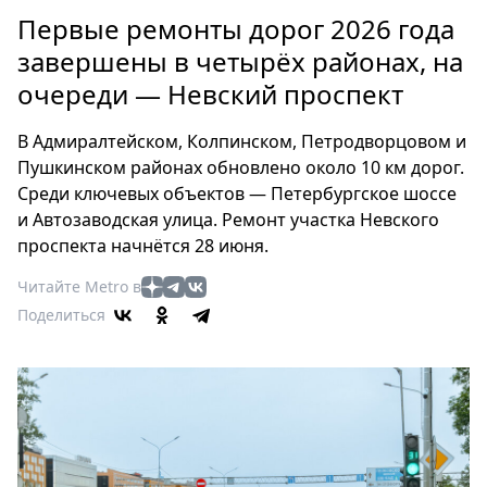
Петербург
Первые ремонты дорог 2026 года
Россия
завершены в четырёх районах, на
Мир
очереди — Невский проспект
Здоровье
Еда
В Адмиралтейском, Колпинском, Петродворцовом и
Туризм
Пушкинском районах обновлено около 10 км дорог.
Мода
Среди ключевых объектов — Петербургское шоссе
Театр
и Автозаводская улица. Ремонт участка Невского
Кино
проспекта начнётся 28 июня.
Афиша
Читайте Metro в
Книги
Поделиться
Выставки
Пресс-
релизы
О
Metro
Стримы