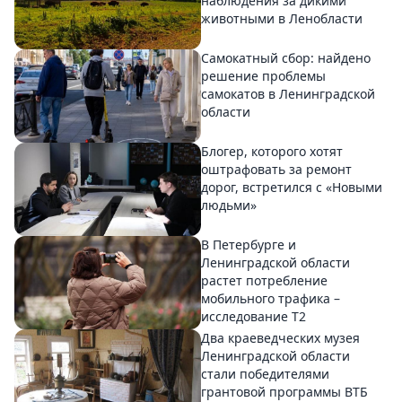
наблюдения за дикими
животными в Ленобласти
Самокатный сбор: найдено
решение проблемы
самокатов в Ленинградской
области
Блогер, которого хотят
оштрафовать за ремонт
дорог, встретился с «Новыми
людьми»
В Петербурге и
Ленинградской области
растет потребление
мобильного трафика –
исследование T2
Два краеведческих музея
Ленинградской области
стали победителями
грантовой программы ВТБ