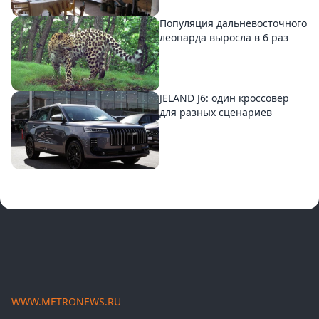
Популяция дальневосточного
леопарда выросла в 6 раз
JELAND J6: один кроссовер
для разных сценариев
WWW.METRONEWS.RU