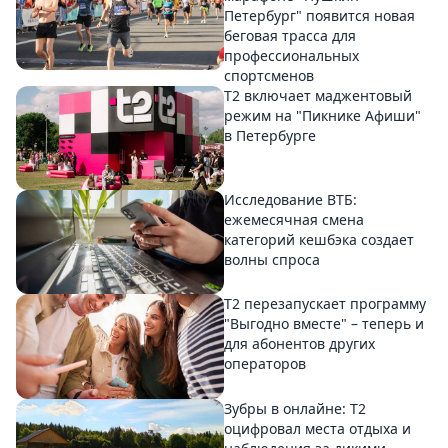
Петербург" появится новая
беговая трасса для
профессиональных
спортсменов
Т2 включает маджентовый
режим на "Пикнике Афиши"
в Петербурге
Исследование ВТБ:
ежемесячная смена
категорий кешбэка создает
волны спроса
Т2 перезапускает программу
"Выгодно вместе" – теперь и
для абонентов других
операторов
Зубры в онлайне: Т2
оцифровал места отдыха и