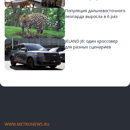
Популяция дальневосточного
леопарда выросла в 6 раз
JELAND J6: один кроссовер
для разных сценариев
WWW.METRONEWS.RU