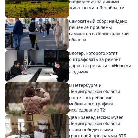
наблюдения за дикими
животными в Ленобласти
Самокатный сбор: найдено
решение проблемы
самокатов в Ленинградской
области
Блогер, которого хотят
оштрафовать за ремонт
дорог, встретился с «Новыми
людьми»
В Петербурге и
Ленинградской области
растет потребление
мобильного трафика –
исследование T2
Два краеведческих музея
Ленинградской области
стали победителями
грантовой программы ВТБ