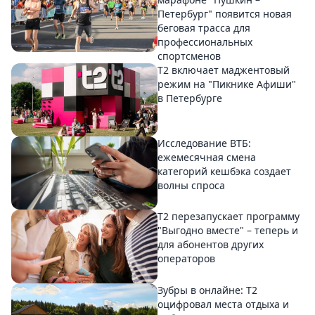
Петербург" появится новая
беговая трасса для
профессиональных
спортсменов
Т2 включает маджентовый
режим на "Пикнике Афиши"
в Петербурге
Исследование ВТБ:
ежемесячная смена
категорий кешбэка создает
волны спроса
Т2 перезапускает программу
"Выгодно вместе" – теперь и
для абонентов других
операторов
Зубры в онлайне: Т2
оцифровал места отдыха и