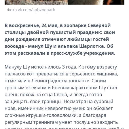
Спецпроекты
Фото vk.com/spbzoopark
Звезды
Выборы
В воскресенье, 24 мая, в зоопарке Северной
2026
столицы двойной пушистый праздник: cвои
Скачай
дни рождения отмечают любимцы гостей
Metro
зоосада - манул Шу и альпака Шарлотка. Об
этом рассказали в пресс-службе учреждения.
Манулу Шу исполнилось 3 года. К этому возрасту
палласов кот превратился в серьезного хищника,
отметили в Ленинградском зоопарке. Своим
грозным взглядом и боевым характером Шу стал
очень похож на отца Свэна, и всегда готов
защищать свои границы. Несмотря на суровый
нрав, именинник невероятно умен: он обожает
сложные игрушки-головоломки, а благодаря
регулярным тренингам умеет послушно заходить