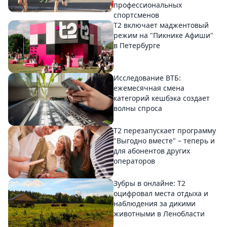
профессиональных
спортсменов
Т2 включает маджентовый
режим на "Пикнике Афиши"
в Петербурге
Исследование ВТБ:
ежемесячная смена
категорий кешбэка создает
волны спроса
Т2 перезапускает программу
"Выгодно вместе" – теперь и
для абонентов других
операторов
Зубры в онлайне: Т2
оцифровал места отдыха и
наблюдения за дикими
животными в Ленобласти