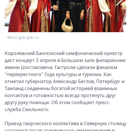
Спецпроекты
Звезды
Выборы
2026
Скачай
Фото gov.spb.ru
Ф
Metro
Королевский Бангкокский симфонический оркестр
даст концерт 2 апреля в Большом зале филармонии
имени Шостаковича. Гастроли сделали финалом
"перекрестного" Года культуры и туризма. Как
отметил губернатор Александр Беглов, Петербург и
Таиланд соединены богатой историей взаимных
контактов и готовностью всегда протянуть друг
другу руку помощи. Об этом сообщает пресс-
служба Смольного.
Приезд творческого коллектива в Северную столицу
состоялся после трагического землетрясения в