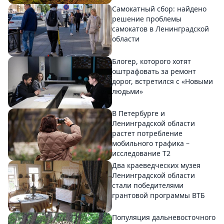
Самокатный сбор: найдено
решение проблемы
самокатов в Ленинградской
области
Блогер, которого хотят
оштрафовать за ремонт
дорог, встретился с «Новыми
людьми»
В Петербурге и
Ленинградской области
растет потребление
мобильного трафика –
исследование T2
Два краеведческих музея
Ленинградской области
стали победителями
грантовой программы ВТБ
Популяция дальневосточного