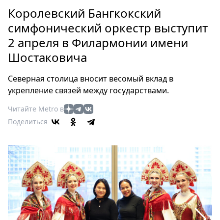
Петербург
Королевский Бангкокский
Россия
симфонический оркестр выступит
Мир
2 апреля в Филармонии имени
Здоровье
Шостаковича
Еда
Туризм
Северная столица вносит весомый вклад в
Мода
укрепление связей между государствами.
Театр
Читайте Metro в
Кино
Поделиться
Афиша
Книги
Выставки
Пресс-
релизы
О
Metro
Стримы