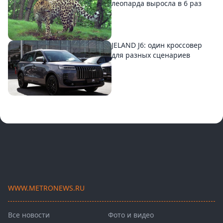
леопарда выросла в 6 раз
JELAND J6: один кроссовер
для разных сценариев
WWW.METRONEWS.RU
Все новости
Фото и видео