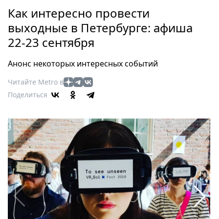
Петербург
Как интересно провести
Россия
выходные в Петербурге: афиша
Мир
22-23 сентября
Здоровье
Еда
Анонс некоторых интересных событий
Туризм
Мода
Читайте Metro в
Поделиться
Театр
Кино
Афиша
Книги
Выставки
Пресс-
релизы
О
Metro
Стримы