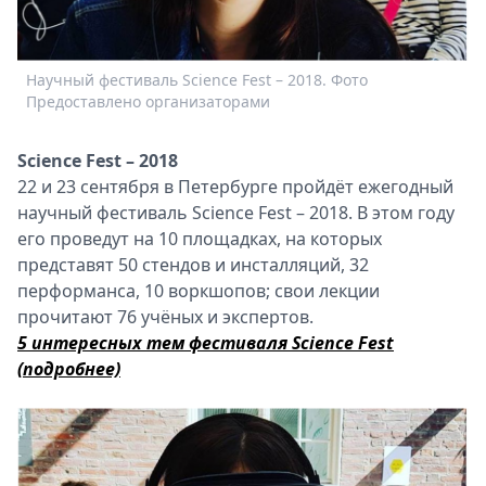
Спецпроекты
Звезды
Выборы
Научный фестиваль Science Fest – 2018. Фото
Б
2026
Предоставлено организаторами
Скачай
Metro
Science Fest – 2018
22 и 23 сентября в Петербурге пройдёт ежегодный
научный фестиваль Science Fest – 2018. В этом году
его проведут на 10 площадках, на которых
представят 50 стендов и инсталляций, 32
перформанса, 10 воркшопов; свои лекции
прочитают 76 учёных и экспертов.
5 интересных тем фестиваля Science Fest
(подробнее)