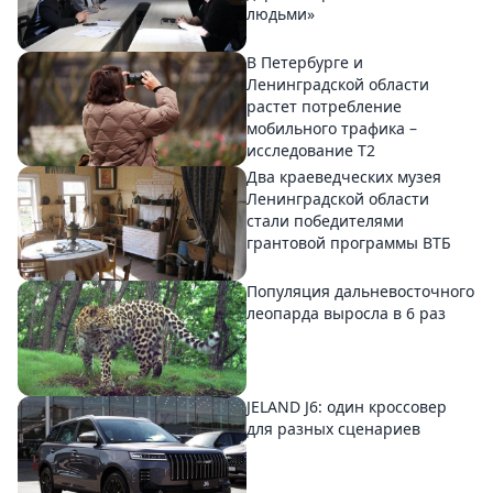
людьми»
В Петербурге и
Ленинградской области
растет потребление
мобильного трафика –
исследование T2
Два краеведческих музея
Ленинградской области
стали победителями
грантовой программы ВТБ
Популяция дальневосточного
леопарда выросла в 6 раз
JELAND J6: один кроссовер
для разных сценариев