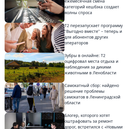
ежемесячная смена
категорий кешбэка создает
волны спроса
Т2 перезапускает программу
"Выгодно вместе" – теперь и
для абонентов других
операторов
Зубры в онлайне: Т2
оцифровал места отдыха и
наблюдения за дикими
животными в Ленобласти
Самокатный сбор: найдено
решение проблемы
самокатов в Ленинградской
области
Блогер, которого хотят
оштрафовать за ремонт
дорог, встретился с «Новыми