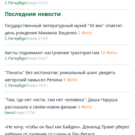
С.Петербург
Вчера 15:22
Последние новости
Государственный литературный музей "ХХ век" отметит
день рождения Михаила Зощенко
2 Фото
С.Петербург
Вчера 21:59
Аисты поднимают настроение трактористам
10 Фото
С.Петербург
Вчера 19:27
"Пенаты" без экспонатов: уникальный шанс увидеть
авторский замысел Репина
9 Фото
С.Петербург
Вчера 19:21
"Там, где нет чести, там нет человека": Даша Чаруша
рассказала о своём новом фильме
4 Фото
Кино
Вчера 17:54
«Не хочу, чтобы он был как Байден». Дональд Трамп уберег
ребенка от падения со сцены в Лас-Вегасе