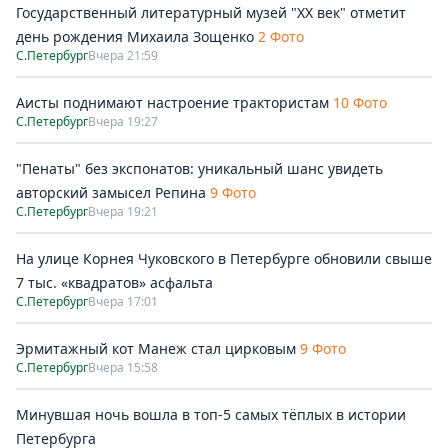
Государственный литературный музей "ХХ век" отметит
день рождения Михаила Зощенко
2 Фото
С.Петербург
Вчера 21:59
Аисты поднимают настроение трактористам
10 Фото
С.Петербург
Вчера 19:27
"Пенаты" без экспонатов: уникальный шанс увидеть
авторский замысел Репина
9 Фото
С.Петербург
Вчера 19:21
На улице Корнея Чуковского в Петербурге обновили свыше
7 тыс. «квадратов» асфальта
С.Петербург
Вчера 17:01
Эрмитажный кот Манеж стал цирковым
9 Фото
С.Петербург
Вчера 15:58
Минувшая ночь вошла в топ-5 самых тёплых в истории
Петербурга