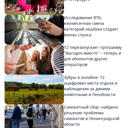
Исследование ВТБ:
ежемесячная смена
категорий кешбэка создает
волны спроса
Т2 перезапускает программу
"Выгодно вместе" – теперь и
для абонентов других
операторов
Зубры в онлайне: Т2
оцифровал места отдыха и
наблюдения за дикими
животными в Ленобласти
Самокатный сбор: найдено
решение проблемы
самокатов в Ленинградской
области