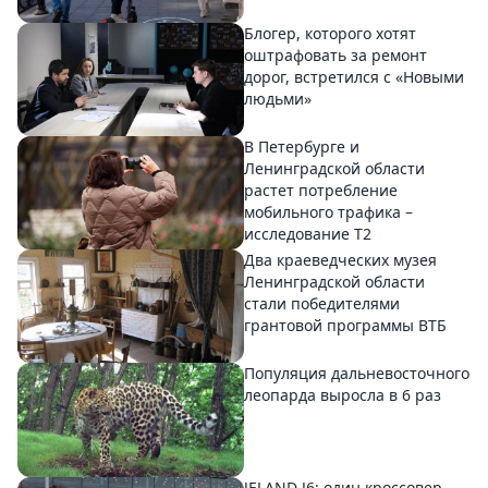
Блогер, которого хотят
оштрафовать за ремонт
дорог, встретился с «Новыми
людьми»
В Петербурге и
Ленинградской области
растет потребление
мобильного трафика –
исследование T2
Два краеведческих музея
Ленинградской области
стали победителями
грантовой программы ВТБ
Популяция дальневосточного
леопарда выросла в 6 раз
JELAND J6: один кроссовер