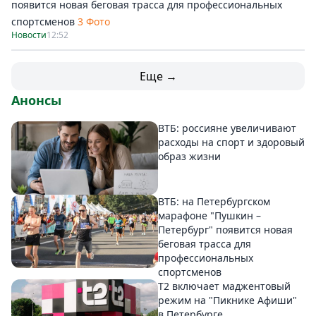
появится новая беговая трасса для профессиональных
спортсменов
3 Фото
Новости
12:52
Еще →
Анонсы
ВТБ: россияне увеличивают
расходы на спорт и здоровый
образ жизни
ВТБ: на Петербургском
марафоне "Пушкин –
Петербург" появится новая
беговая трасса для
профессиональных
спортсменов
Т2 включает маджентовый
режим на "Пикнике Афиши"
в Петербурге