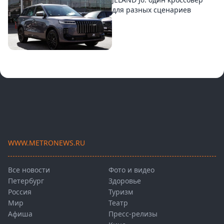
для разных сценариев
WWW.METRONEWS.RU
Все новости
Фото и видео
Петербург
Здоровье
Россия
Туризм
Мир
Театр
Афиша
Пресс-релизы