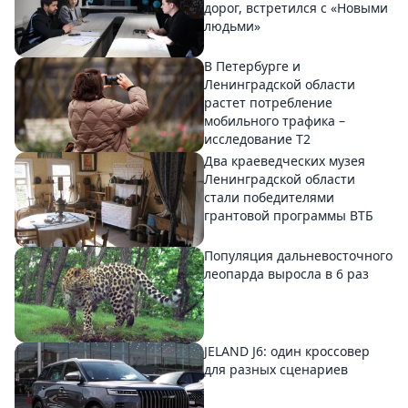
дорог, встретился с «Новыми
людьми»
В Петербурге и
Ленинградской области
растет потребление
мобильного трафика –
исследование T2
Два краеведческих музея
Ленинградской области
стали победителями
грантовой программы ВТБ
Популяция дальневосточного
леопарда выросла в 6 раз
JELAND J6: один кроссовер
для разных сценариев