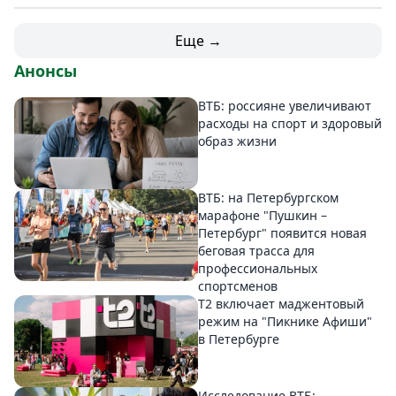
Еще →
Анонсы
ВТБ: россияне увеличивают
расходы на спорт и здоровый
образ жизни
ВТБ: на Петербургском
марафоне "Пушкин –
Петербург" появится новая
беговая трасса для
профессиональных
спортсменов
Т2 включает маджентовый
режим на "Пикнике Афиши"
в Петербурге
Исследование ВТБ: