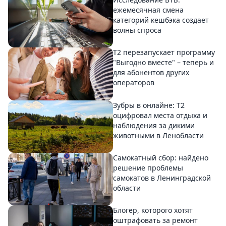
ежемесячная смена
категорий кешбэка создает
волны спроса
Т2 перезапускает программу
"Выгодно вместе" – теперь и
для абонентов других
операторов
Зубры в онлайне: Т2
оцифровал места отдыха и
наблюдения за дикими
животными в Ленобласти
Самокатный сбор: найдено
решение проблемы
самокатов в Ленинградской
области
Блогер, которого хотят
оштрафовать за ремонт