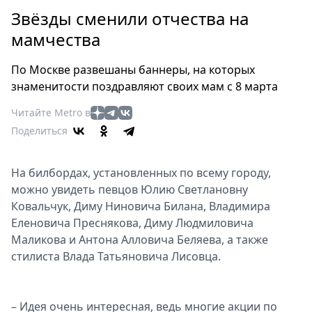
Петербург
Звёзды сменили отчества на
Россия
мамчества
Мир
Здоровье
По Москве развешаны баннеры, на которых
Еда
знаменитости поздравляют своих мам с 8 марта
Туризм
Читайте Metro в
Мода
Поделиться
Театр
Кино
На билбордах, установленных по всему городу,
Афиша
можно увидеть певцов Юлию Светлановну
Книги
Ковальчук, Диму Ниновича Билана, Владимира
Выставки
Еленовича Преснякова, Диму Людмиловича
Пресс-
Маликова и Антона Алловича Беляева, а также
релизы
стилиста Влада Татьяновича Лисовца.
О
Metro
– Идея очень интересная, ведь многие акции по
Стримы