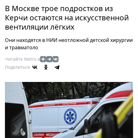
Петербург
В Москве трое подростков из
Россия
Керчи остаются на искусственной
Мир
вентиляции лёгких
Здоровье
Еда
Они находятся в НИИ неотложной детской хирургии
Туризм
и травматоло
Мода
Читайте Metro в
Театр
Поделиться
Кино
Афиша
Книги
Выставки
Пресс-
релизы
О
Metro
Стримы