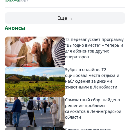
Новости
09:07
Еще →
Анонсы
Т2 перезапускает программу
"Выгодно вместе" – теперь и
для абонентов других
операторов
Зубры в онлайне: Т2
оцифровал места отдыха и
наблюдения за дикими
животными в Ленобласти
Самокатный сбор: найдено
решение проблемы
самокатов в Ленинградской
области
Блогер, которого хотят