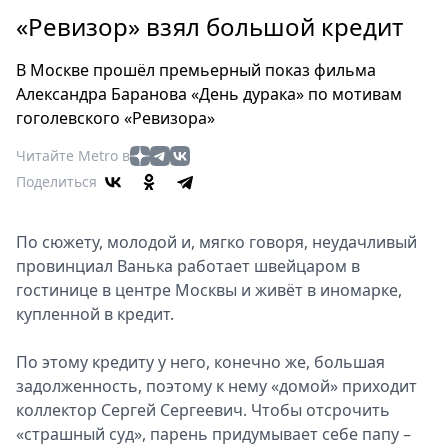
Петербург
«Ревизор» взял большой кредит
Россия
Мир
В Москве прошёл премьерный показ фильма
Здоровье
Александра Баранова «День дурака» по мотивам
Еда
гоголевского «Ревизора»
Туризм
Читайте Metro в
Мода
Поделиться
Театр
Кино
По сюжету, молодой и, мягко говоря, неудачливый
Афиша
провинциал Ванька работает швейцаром в
Книги
гостинице в центре Москвы и живёт в иномарке,
Выставки
купленной в кредит.
Пресс-
По этому кредиту у него, конечно же, большая
релизы
задолженность, поэтому к нему «домой» приходит
О
коллектор Сергей Сергеевич. Чтобы отсрочить
Metro
«страшный суд», парень придумывает себе папу –
Стримы