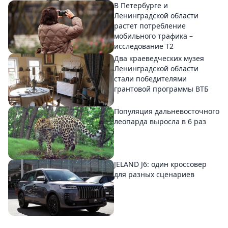
В Петербурге и
Ленинградской области
растет потребление
мобильного трафика –
исследование T2
Два краеведческих музея
Ленинградской области
стали победителями
грантовой программы ВТБ
Популяция дальневосточного
леопарда выросла в 6 раз
JELAND J6: один кроссовер
для разных сценариев