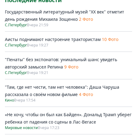
Последние новости
Государственный литературный музей "ХХ век" отметит
день рождения Михаила Зощенко
2 Фото
С.Петербург
Вчера 21:59
Аисты поднимают настроение трактористам
10 Фото
С.Петербург
Вчера 19:27
"Пенаты" без экспонатов: уникальный шанс увидеть
авторский замысел Репина
9 Фото
С.Петербург
Вчера 19:21
"Там, где нет чести, там нет человека": Даша Чаруша
рассказала о своём новом фильме
4 Фото
Кино
Вчера 17:54
«Не хочу, чтобы он был как Байден». Дональд Трамп уберег
ребенка от падения со сцены в Лас-Вегасе
Мировые новости
Вчера 17:23