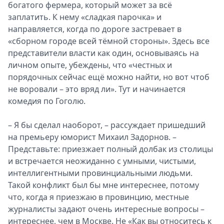
богатого фермера, который может за всё
Спецпроекты
заплатить. К нему «сладкая парочка» и
Звезды
направляется, когда по дороге застревает в
Выборы
«сборном городе всей тёмной стороны». Здесь все
2026
представители власти как один, основываясь на
Скачай
личном опыте, убеждены, что «честных и
Metro
порядочных сейчас ещё можно найти, но вот чтоб
не воровали – это вряд ли». Тут и начинается
комедия по Гоголю.
– Я бы сделал наоборот, – рассуждает пришедший
на премьеру юморист Михаил Задорнов. –
Представьте: приезжает полный долбак из столицы
и встречается неожиданно с умными, чистыми,
интеллигентными провинциальными людьми.
Такой конфликт был бы мне интереснее, потому
что, когда я приезжаю в провинцию, местные
журналисты задают очень интересные вопросы –
интереснее, чем в Москве. Не «Как вы относитесь к