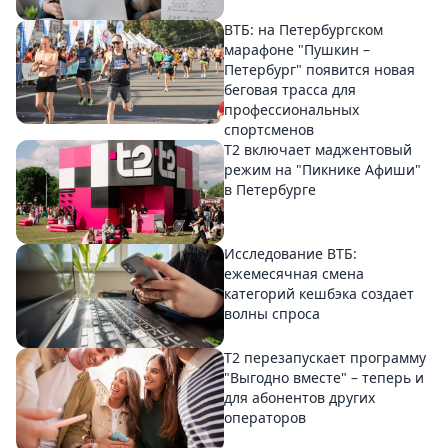
ВТБ: на Петербургском
марафоне "Пушкин –
Петербург" появится новая
беговая трасса для
профессиональных
спортсменов
Т2 включает маджентовый
режим на "Пикнике Афиши"
в Петербурге
Исследование ВТБ:
ежемесячная смена
категорий кешбэка создает
волны спроса
Т2 перезапускает программу
"Выгодно вместе" – теперь и
для абонентов других
операторов