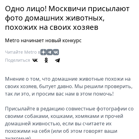
Петербург
Одно лицо! Москвичи присылают
Россия
фото домашних животных,
Мир
похожих на своих хозяев
Здоровье
Еда
Metro начинает новый конкурс
Туризм
Мода
Читайте Metro в
Поделиться
Театр
Кино
Афиша
Мнение о том, что домашние животные похожи на
своих хозяев, бытует давно. Мы решили проверить,
Книги
так ли это, и просим вас нам в этом помочь!
Выставки
Пресс-
Присылайте в редакцию совместные фотографии со
релизы
своими собаками, кошками, хомяками и прочей
О
домашней живностью, если вы считаете их
Metro
похожими на себя (или об этом говорят ваши
знакомые).
Стримы