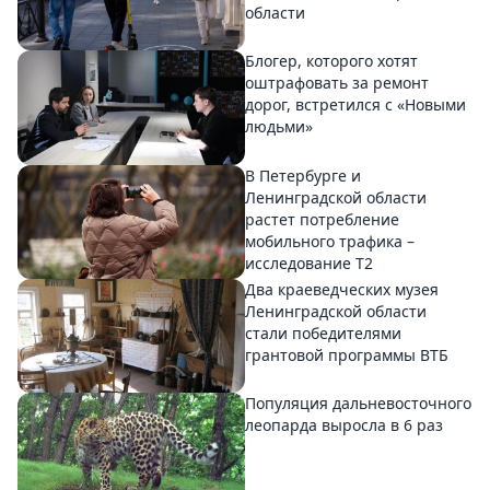
области
Блогер, которого хотят
оштрафовать за ремонт
дорог, встретился с «Новыми
людьми»
В Петербурге и
Ленинградской области
растет потребление
мобильного трафика –
исследование T2
Два краеведческих музея
Ленинградской области
стали победителями
грантовой программы ВТБ
Популяция дальневосточного
леопарда выросла в 6 раз