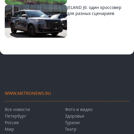
JELAND J6: один кроссовер
для разных сценариев
WWW.METRONEWS.RU
Все новости
Фото и видео
Петербург
Здоровье
Россия
Туризм
Мир
Театр