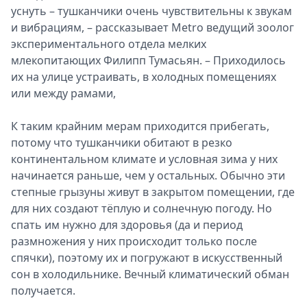
уснуть – тушканчики очень чувствительны к звукам
Спецпроекты
и вибрациям, – рассказывает Metro ведущий зоолог
Звезды
экспериментального отдела мелких
Выборы
млекопитающих Филипп Тумасьян. – Приходилось
2026
их на улице устраивать, в холодных помещениях
Скачай
или между рамами,
Metro
К таким крайним мерам приходится прибегать,
потому что тушканчики обитают в резко
континентальном климате и условная зима у них
начинается раньше, чем у остальных. Обычно эти
степные грызуны живут в закрытом помещении, где
для них создают тёплую и солнечную погоду. Но
спать им нужно для здоровья (да и период
размножения у них происходит только после
спячки), поэтому их и погружают в искусственный
сон в холодильнике. Вечный климатический обман
получается.