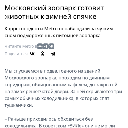
Петербург
Московский зоопарк готовит
Россия
животных к зимней спячке
Мир
Здоровье
Корреспонденты Metro понаблюдали за чутким
Еда
сном подмороженных питомцев зоопарка
Туризм
Читайте Metro в
Мода
Поделиться
Театр
Кино
Мы спускаемся в подвал одного из зданий
Афиша
Московского зоопарка, проходим по длинным
Книги
коридорам, облицованным кафелем, до закрытой
Выставки
на замок решётчатой двери. За ней скрываются три
Пресс-
самых обычных холодильника, в которых спят
релизы
тушканчики.
О
– Раньше приходилось обходиться без
Metro
холодильника. В советском «ЗИЛе» они не могли
Стримы