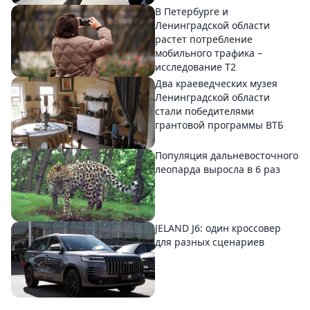
В Петербурге и
Ленинградской области
растет потребление
мобильного трафика –
исследование T2
Два краеведческих музея
Ленинградской области
стали победителями
грантовой программы ВТБ
Популяция дальневосточного
леопарда выросла в 6 раз
JELAND J6: один кроссовер
для разных сценариев