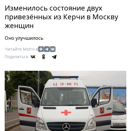
Петербург
Изменилось состояние двух
Россия
привезённых из Керчи в Москву
Мир
женщин
Здоровье
Еда
Оно улучшилось
Туризм
Мода
Читайте Metro в
Поделиться
Театр
Кино
Афиша
Книги
Выставки
Пресс-
релизы
О
Metro
Стримы