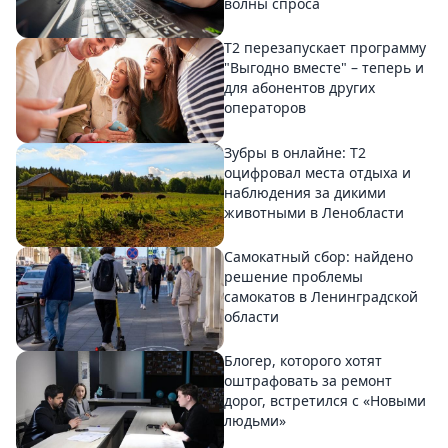
волны спроса
Т2 перезапускает программу
"Выгодно вместе" – теперь и
для абонентов других
операторов
Зубры в онлайне: Т2
оцифровал места отдыха и
наблюдения за дикими
животными в Ленобласти
Самокатный сбор: найдено
решение проблемы
самокатов в Ленинградской
области
Блогер, которого хотят
оштрафовать за ремонт
дорог, встретился с «Новыми
людьми»