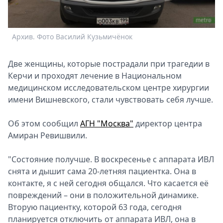
Спецпроекты
Звезды
Выборы
Архив. Фото Василий Кузьмичёнок
2026
Скачай
Две женщины, которые пострадали при трагедии в
Metro
Керчи и проходят лечение в Национальном
медицинском исследовательском центре хирургии
имени Вишневского, стали чувствовать себя лучше.
Об этом сообщил
АГН "Москва"
директор центра
Амиран Ревишвили.
"Состояние получше. В воскресенье с аппарата ИВЛ
снята и дышит сама 20-летняя пациентка. Она в
контакте, я с ней сегодня общался. Что касается её
повреждений – они в положительной динамике.
Вторую пациентку, которой 63 года, сегодня
планируется отключить от аппарата ИВЛ, она в