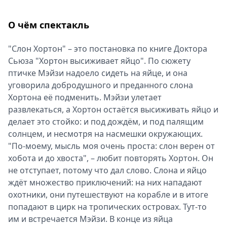
Ф
О чём спектакль
"Слон Хортон" – это постановка по книге Доктора
Сьюза "Хортон высиживает яйцо". По сюжету
птичке Мэйзи надоело сидеть на яйце, и она
уговорила добродушного и преданного слона
Хортона её подменить. Мэйзи улетает
развлекаться, а Хортон остаётся высиживать яйцо и
делает это стойко: и под дождём, и под палящим
солнцем, и несмотря на насмешки окружающих.
"По-моему, мысль моя очень проста: слон верен от
хобота и до хвоста", – любит повторять Хортон. Он
не отступает, потому что дал слово. Слона и яйцо
ждёт множество приключений: на них нападают
охотники, они путешествуют на корабле и в итоге
попадают в цирк на тропических островах. Тут-то
им и встречается Мэйзи. В конце из яйца