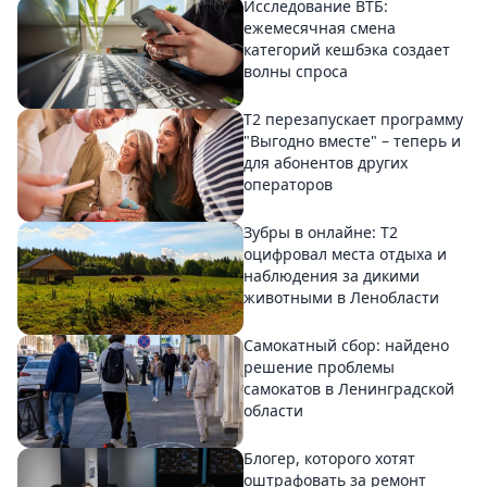
Исследование ВТБ:
ежемесячная смена
категорий кешбэка создает
волны спроса
Т2 перезапускает программу
"Выгодно вместе" – теперь и
для абонентов других
операторов
Зубры в онлайне: Т2
оцифровал места отдыха и
наблюдения за дикими
животными в Ленобласти
Самокатный сбор: найдено
решение проблемы
самокатов в Ленинградской
области
Блогер, которого хотят
оштрафовать за ремонт