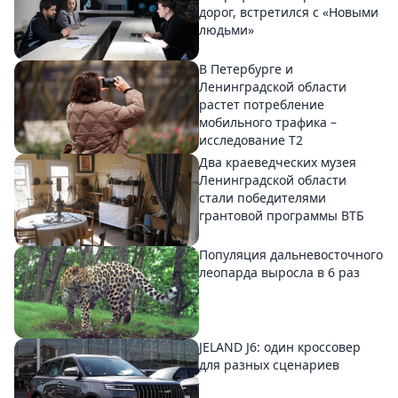
дорог, встретился с «Новыми
людьми»
В Петербурге и
Ленинградской области
растет потребление
мобильного трафика –
исследование T2
Два краеведческих музея
Ленинградской области
стали победителями
грантовой программы ВТБ
Популяция дальневосточного
леопарда выросла в 6 раз
JELAND J6: один кроссовер
для разных сценариев