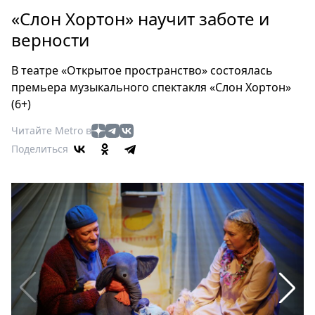
Петербург
«Слон Хортон» научит заботе и
Россия
верности
Мир
Здоровье
В театре «Открытое пространство» состоялась
Еда
премьера музыкального спектакля «Слон Хортон»
Туризм
(6+)
Мода
Читайте Metro в
Театр
Поделиться
Кино
Афиша
Книги
Выставки
Пресс-
релизы
О
Metro
Стримы