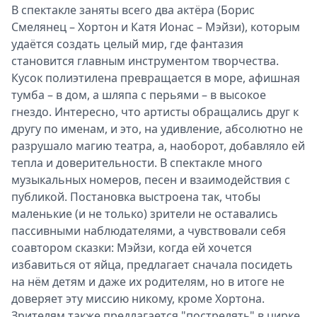
В спектакле заняты всего два актёра (Борис
Смелянец – Хортон и Катя Ионас – Мэйзи), которым
удаётся создать целый мир, где фантазия
становится главным инструментом творчества.
Кусок полиэтилена превращается в море, афишная
тумба – в дом, а шляпа с перьями – в высокое
гнездо. Интересно, что артисты обращались друг к
другу по именам, и это, на удивление, абсолютно не
разрушало магию театра, а, наоборот, добавляло ей
тепла и доверительности. В спектакле много
музыкальных номеров, песен и взаимодействия с
публикой. Постановка выстроена так, чтобы
маленькие (и не только) зрители не оставались
пассивными наблюдателями, а чувствовали себя
соавтором сказки: Мэйзи, когда ей хочется
избавиться от яйца, предлагает сначала посидеть
на нём детям и даже их родителям, но в итоге не
доверяет эту миссию никому, кроме Хортона.
Зрителям также предлагается "пострелять" в цирке