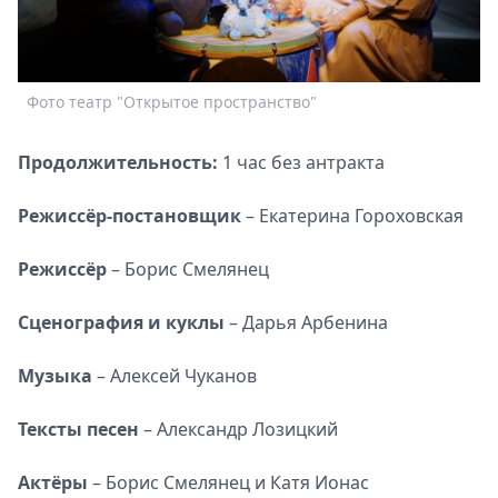
Спецпроекты
Звезды
Выборы
Фото театр "Открытое пространство"
2026
Скачай
Metro
Продолжительность:
1 час без антракта
Режиссёр-постановщик
– Екатерина Гороховская
Режиссёр
– Борис Смелянец
Сценография и куклы
– Дарья Арбенина
Музыка
– Алексей Чуканов
Тексты песен
– Александр Лозицкий
Актёры
– Борис Смелянец и Катя Ионас