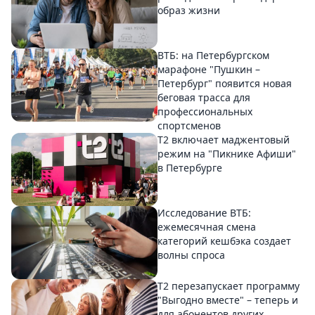
образ жизни
ВТБ: на Петербургском
марафоне "Пушкин –
Петербург" появится новая
беговая трасса для
профессиональных
спортсменов
Т2 включает маджентовый
режим на "Пикнике Афиши"
в Петербурге
Исследование ВТБ:
ежемесячная смена
категорий кешбэка создает
волны спроса
Т2 перезапускает программу
"Выгодно вместе" – теперь и
для абонентов других