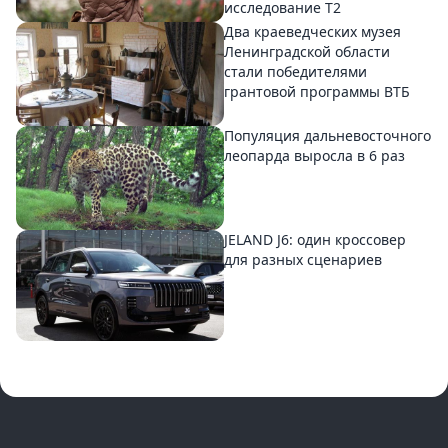
исследование T2
Два краеведческих музея
Ленинградской области
стали победителями
грантовой программы ВТБ
Популяция дальневосточного
леопарда выросла в 6 раз
JELAND J6: один кроссовер
для разных сценариев