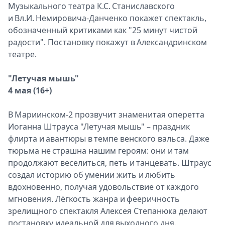
Музыкального театра К.С. Станиславского
и Вл.И. Немировича-Данченко покажет спектакль,
обозначенный критиками как "25 минут чистой
радости". Постановку покажут в Александринском
театре.
"Летучая мышь"
4 мая (16+)
В Мариинском-2 прозвучит знаменитая оперетта
Иоганна Штрауса "Летучая мышь" – праздник
флирта и авантюры в темпе венского вальса. Даже
тюрьма не страшна нашим героям: они и там
продолжают веселиться, петь и танцевать. Штраус
создал историю об умении жить и любить
вдохновенно, получая удовольствие от каждого
мгновения. Лёгкость жанра и фееричность
зрелищного спектакля Алексея Степанюка делают
постановку идеальной для выходного дня.