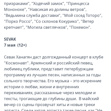
призраками", "Ходячий замок", "Принцесса
Мононоке", "Навсикая из долины ветров",
"Ведьмина служба доставки", "Мой сосед Тоторо",
"Порко Россо", "Со склонов Кокурико", "Ветер
крепчает", "Могила светлячков", "Покемон".
SEVAK
7 мая (12+)
Севак Ханагян даст долгожданный концерт в клубе
"Космонавт". Армянский и российский певец,
любимец публики, представит петербуржцам
программу из лучших песен, написанных за годы
сольного творчества. Его музыка – это искренние
истории о любви, жизни и внутренних
переживаниях, рассказанные через мелодии и
тексты, трогающие до глубины души. В майский
вечер со сцены прозвучат хиты и новые треки
артиста. Среди хитов артиста такие песни, как "Не