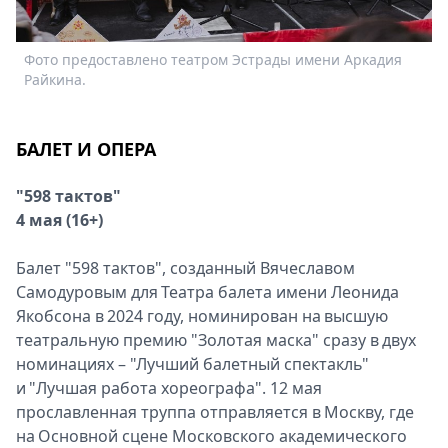
Спецпроекты
Ф
Звезды
Фото предоставлено театром Эстрады имени Аркадия
Р
Выборы
Райкина.
2026
Скачай
Metro
БАЛЕТ И ОПЕРА
"598 тактов"
4 мая (16+)
Балет "598 тактов", созданный Вячеславом
Самодуровым для Театра балета имени Леонида
Якобсона в 2024 году, номинирован на высшую
театральную премию "Золотая маска" сразу в двух
номинациях – "Лучший балетный спектакль"
и "Лучшая работа хореографа". 12 мая
прославленная труппа отправляется в Москву, где
на Основной сцене Московского академического