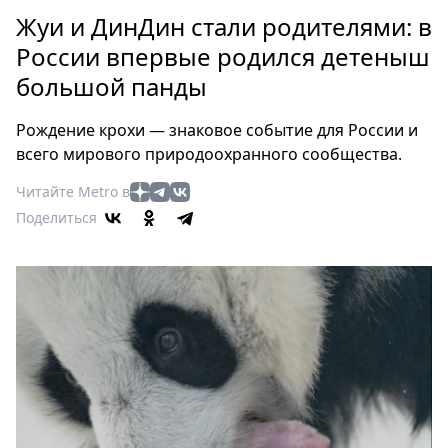
Петербург
Жуи и ДинДин стали родителями: в
Россия
России впервые родился детеныш
Мир
большой панды
Здоровье
Еда
Рождение крохи — знаковое событие для России и
Туризм
всего мирового природоохранного сообщества.
Мода
Читайте Metro в
Театр
Поделиться
Кино
Афиша
Книги
Выставки
Пресс-
релизы
О
Metro
Стримы