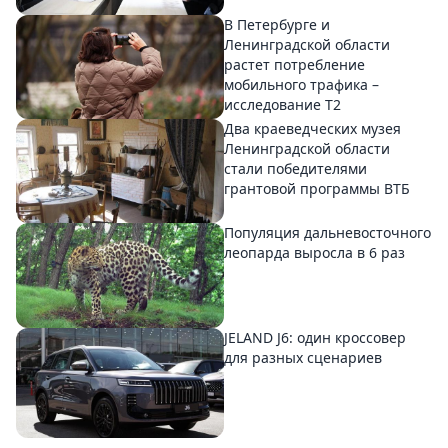
В Петербурге и
Ленинградской области
растет потребление
мобильного трафика –
исследование T2
Два краеведческих музея
Ленинградской области
стали победителями
грантовой программы ВТБ
Популяция дальневосточного
леопарда выросла в 6 раз
JELAND J6: один кроссовер
для разных сценариев