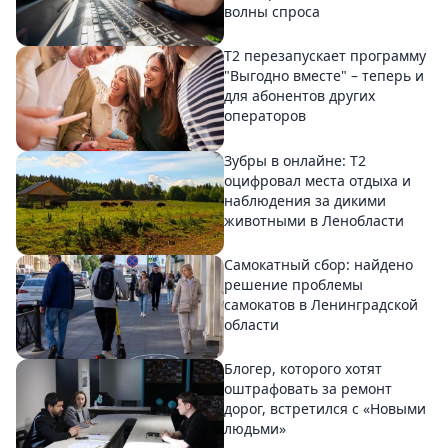
волны спроса
Т2 перезапускает программу
"Выгодно вместе" – теперь и
для абонентов других
операторов
Зубры в онлайне: Т2
оцифровал места отдыха и
наблюдения за дикими
животными в Ленобласти
Самокатный сбор: найдено
решение проблемы
самокатов в Ленинградской
области
Блогер, которого хотят
оштрафовать за ремонт
дорог, встретился с «Новыми
людьми»