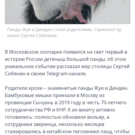
Спецпроекты
Звезды
Выборы
2026
Панды Жуи и Диндин стали родителями. Скриншот tg-
Скачай
канал Сергея Собянина.
Metro
В Московском зоопарке появился на свет первый в
истории России детёныш большой панды, об этом
уникальном событии рассказал мэр столицы Сергей
Собянин в своем Telegram-канале.
Родители крохи – знаменитые панды Жуи и Диндин.
Бамбуковые мишки приехали в Москву из
провинции Сычуань в 2019 году в честь 70-летнего
сотрудничества РФ и КНР. К их визиту активно
готовились: полностью обновили вольер, а
сотрудники зверинца, несколько месяцев
стажировались в китайском питомнике панд, чтобы