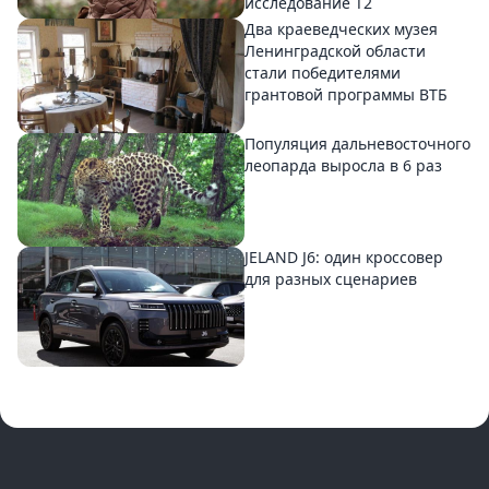
исследование T2
Два краеведческих музея
Ленинградской области
стали победителями
грантовой программы ВТБ
Популяция дальневосточного
леопарда выросла в 6 раз
JELAND J6: один кроссовер
для разных сценариев