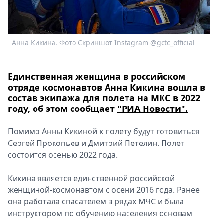
Спецпроекты
Звезды
Выборы
Анна Кикина. Фото Скриншот Instagram @gctc_official
2026
Скачай
Metro
Единственная женщина в российском
отряде космонавтов Анна Кикина вошла в
состав экипажа для полета на МКС в 2022
году, об этом сообщает
"РИА Новости".
Помимо Анны Кикиной к полету будут готовиться
Сергей Прокопьев и Дмитрий Петелин. Полет
состоится осенью 2022 года.
Кикина является единственной российской
женщиной-космонавтом с осени 2016 года. Ранее
она работала спасателем в рядах МЧС и была
инструктором по обучению населения основам