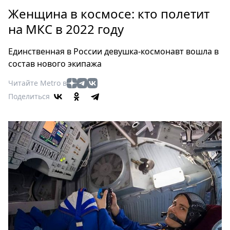
Петербург
Женщина в космосе: кто полетит
Россия
на МКС в 2022 году
Мир
Здоровье
Единственная в России девушка-космонавт вошла в
Еда
состав нового экипажа
Туризм
Читайте Metro в
Мода
Поделиться
Театр
Кино
Афиша
Книги
Выставки
Пресс-
релизы
О
Metro
Стримы