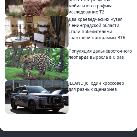
мобильного трафика –
исследование T2
Два краеведческих музея
Ленинградской области
стали победителями
грантовой программы ВТБ
Популяция дальневосточного
леопарда выросла в 6 раз
JELAND J6: один кроссовер
для разных сценариев