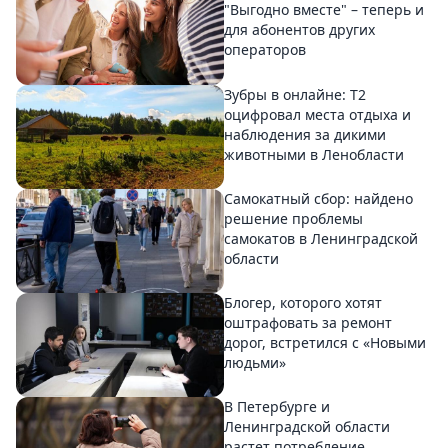
"Выгодно вместе" – теперь и
для абонентов других
операторов
Зубры в онлайне: Т2
оцифровал места отдыха и
наблюдения за дикими
животными в Ленобласти
Самокатный сбор: найдено
решение проблемы
самокатов в Ленинградской
области
Блогер, которого хотят
оштрафовать за ремонт
дорог, встретился с «Новыми
людьми»
В Петербурге и
Ленинградской области
растет потребление