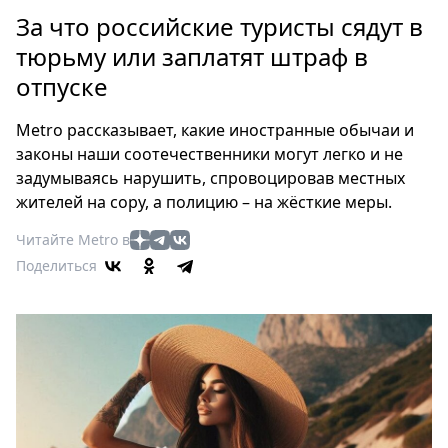
Петербург
За что российские туристы сядут в
Россия
тюрьму или заплатят штраф в
Мир
отпуске
Здоровье
Еда
Metro рассказывает, какие иностранные обычаи и
Туризм
законы наши соотечественники могут легко и не
Мода
задумываясь нарушить, спровоцировав местных
Театр
жителей на сору, а полицию – на жёсткие меры.
Кино
Читайте Metro в
Афиша
Поделиться
Книги
Выставки
Пресс-
релизы
О
Metro
Стримы