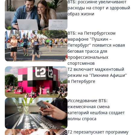
ВТБ: россияне увеличивают
расходы на спорт и здоровый
образ жизни
ВТБ: на Петербургском
марафоне "Пушкин –
Петербург" появится новая
беговая трасса для
профессиональных
спортсменов
Т2 включает маджентовый
режим на "Пикнике Афиши"
в Петербурге
Исследование ВТБ:
ежемесячная смена
категорий кешбэка создает
волны спроса
Т2 перезапускает программу