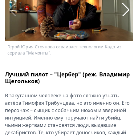
Спецпроекты
Звезды
Выборы
2026
Скачай
Metro
Герой Юрия Стоянова осваивает технологии Кадр из
Т
сериала "Мамонты".
с
Лучший пилот – "Цербер" (реж. Владимир
Щегольков)
В закутанном человеке на фото сложно узнать
актёра Тимофея Трибунцева, но это именно он. Его
персонаж – сыщик с собачьим нюхом и звериной
интуицией. Именно ему поручают найти убийц,
чьими жертвами становятся люди, выдавшие
декабристов. Те, кто убирает доносчиков, каждый