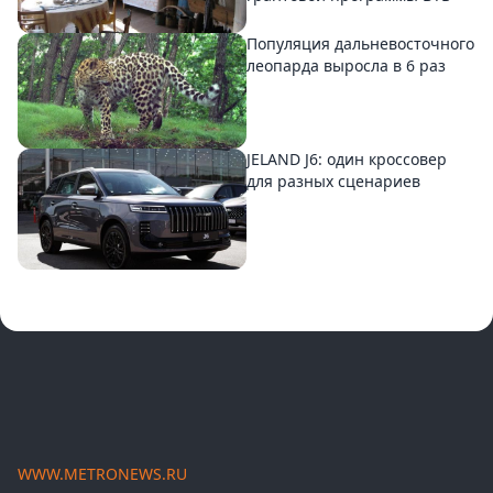
Популяция дальневосточного
леопарда выросла в 6 раз
JELAND J6: один кроссовер
для разных сценариев
WWW.METRONEWS.RU