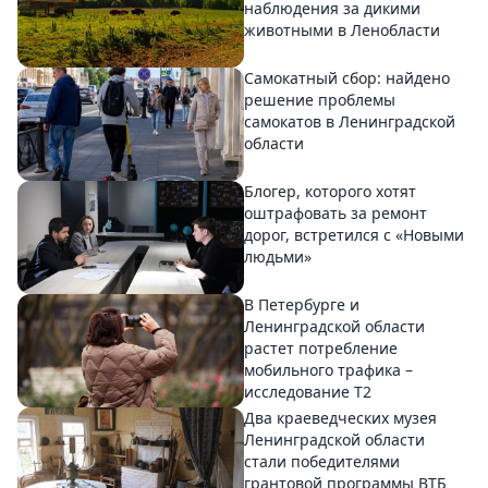
наблюдения за дикими
животными в Ленобласти
Самокатный сбор: найдено
решение проблемы
самокатов в Ленинградской
области
Блогер, которого хотят
оштрафовать за ремонт
дорог, встретился с «Новыми
людьми»
В Петербурге и
Ленинградской области
растет потребление
мобильного трафика –
исследование T2
Два краеведческих музея
Ленинградской области
стали победителями
грантовой программы ВТБ