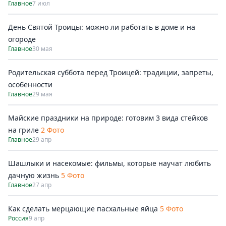
Главное
7 июл
День Святой Троицы: можно ли работать в доме и на
огороде
Главное
30 мая
Родительская суббота перед Троицей: традиции, запреты,
особенности
Главное
29 мая
Майские праздники на природе: готовим 3 вида стейков
на гриле
2 Фото
Главное
29 апр
Шашлыки и насекомые: фильмы, которые научат любить
дачную жизнь
5 Фото
Главное
27 апр
Как сделать мерцающие пасхальные яйца
5 Фото
Россия
9 апр