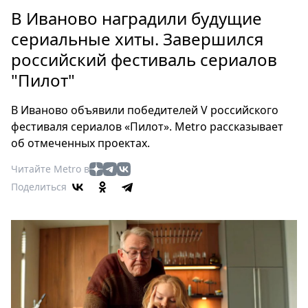
Петербург
В Иваново наградили будущие
Россия
сериальные хиты. Завершился
Мир
российский фестиваль сериалов
Здоровье
"Пилот"
Еда
Туризм
В Иваново объявили победителей V российского
Мода
фестиваля сериалов «Пилот». Metro рассказывает
Театр
об отмеченных проектах.
Кино
Читайте Metro в
Афиша
Поделиться
Книги
Выставки
Пресс-
релизы
О
Metro
Стримы