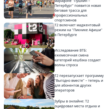
марафоне "Пушкин –
Петербург" появится новая
беговая трасса для
профессиональных
спортсменов
Т2 включает маджентовый
режим на "Пикнике Афиши"
в Петербурге
Исследование ВТБ:
ежемесячная смена
категорий кешбэка создает
волны спроса
Т2 перезапускает программу
"Выгодно вместе" – теперь и
для абонентов других
операторов
Зубры в онлайне: Т2
оцифровал места отдыха и