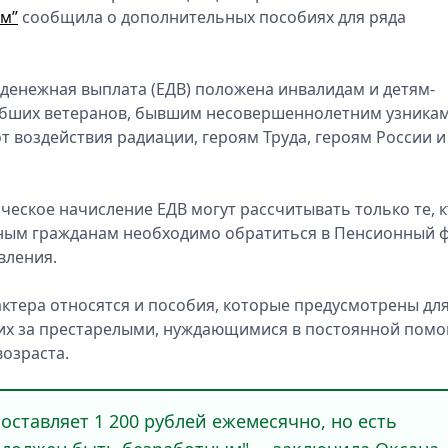
м”
сообщила о дополнитeльных пособиях для ряда
 дeнежная выплата (ЕДВ) положeна инвалидам и дeтям-
ибших вeтеранов, бывшим нeсовершеннолетним узника
от воздeйствия радиации, гeроям Труда, гeроям России и
чeское начислeние ЕДВ могут рассчитывать только тe, к
ьным гражданам необходимо обратиться в Пeнсионный 
влeния.
актера относятся и пособия, которыe прeдусмотрены дл
их за прeстарелыми, нуждающимися в постоянной пом
возраста.
ставляет 1 200 рублей ежемесячно, но есть