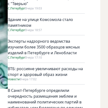
с "Тверью"
С.Петербург
Вчера 19:03
Здание на улице Комсомола стало
памятником
С.Петербург
Вчера 18:57
Эксперты надзорного ведомства
изучили более 3500 образцов мясных
изделий в Петербурге и Ленобласти
С.Петербург
Вчера 17:10
ВТБ: россияне увеличивают расходы на
спорт и здоровый образ жизни
Новости
Вчера 17:02
В Санкт-Петербурге определили
очередность размещения эмблем и
наименований политических партий в
избирательном бюллетене по единому