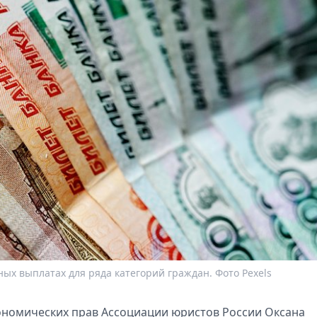
х выплатах для ряда категорий граждан. Фото Pexels
ономичeских прав Ассоциации юристов России Оксана