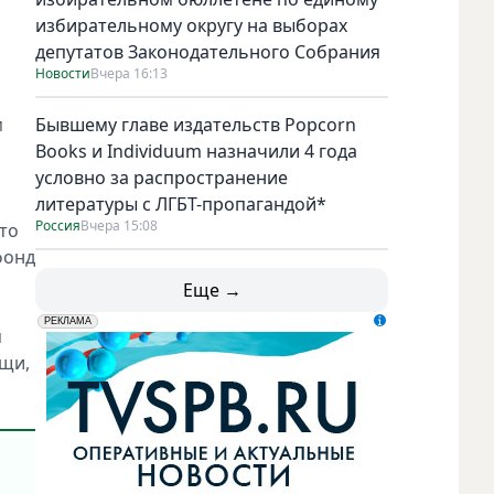
избирательному округу на выборах
депутатов Законодательного Собрания
Новости
Вчера 16:13
м
Бывшему главе издательств Popcorn
Books и Individuum назначили 4 года
условно за распространение
литературы с ЛГБТ-пропагандой*
Россия
Вчера 15:08
то
фонд
Еще →
erid: LdtCK5udn
АО "ГАТР", ИНН: 7841320717
РЕКЛАМА
я
ощи,