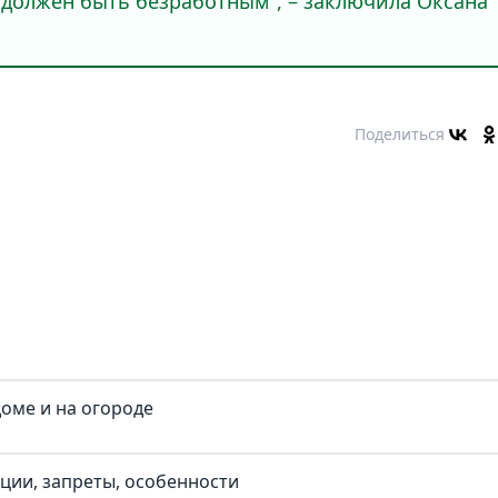
, должен быть безработным", – заключила Оксана
Поделиться
доме и на огороде
иции, запреты, особенности