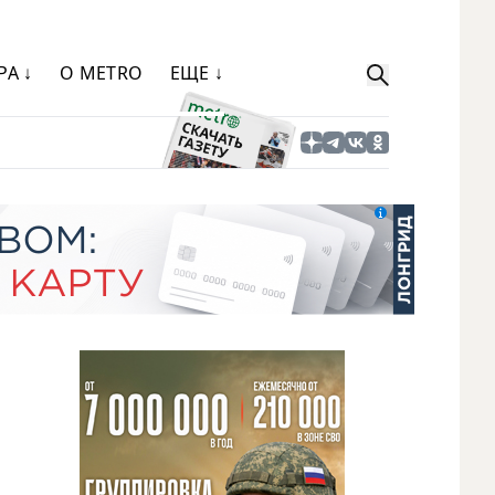
РА ↓
О METRO
ЕЩЕ ↓