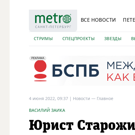
ВСЕ НОВОСТИ
ПЕТ
СТРИМЫ
СПЕЦПРОЕКТЫ
ЗВЕЗДЫ
В
erid: 2VfnxyFybV5
ПАО "Банк "Санкт-Петербург", ИНН: 7831000027
РЕКЛАМА
4 июня 2022, 09:37
|
Новости —
Главное
ВАСИЛИЙ ЗАИКА
Юрист Старожи