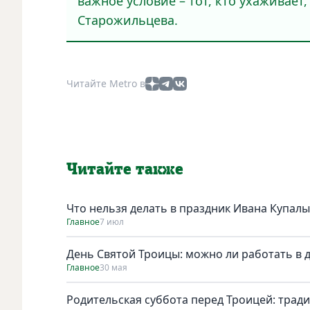
важное условие – тот, кто ухаживает
Старожильцева.
Читайте Metro в
Читайте также
Что нельзя делать в праздник Ивана Купалы
Главное
7 июл
День Святой Троицы: можно ли работать в 
Главное
30 мая
Родительская суббота перед Троицей: трад