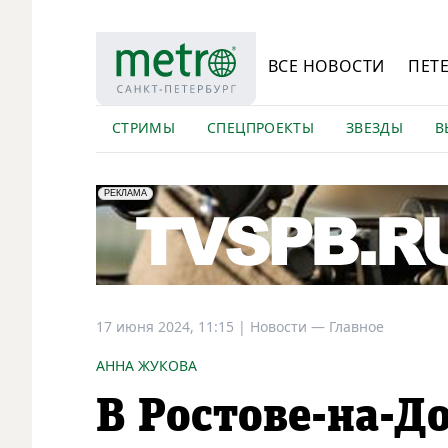
ВСЕ НОВОСТИ
ПЕТ
СТРИМЫ
СПЕЦПРОЕКТЫ
ЗВЕЗДЫ
В
erid: LdtCK5Efv
АО "ГАТР", ИНН: 7841320717
РЕКЛАМА
17 июня 2024, 11:15
|
Новости —
Главное
АННА ЖУКОВА
В Ростове-на-Д