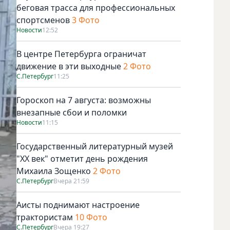
беговая трасса для профессиональных
спортсменов
3 Фото
Новости
12:52
В центре Петербурга ограничат
движение в эти выходные
2 Фото
С.Петербург
11:25
Гороскоп на 7 августа: возможны
внезапные сбои и поломки
Новости
11:15
Государственный литературный музей
"ХХ век" отметит день рождения
Михаила Зощенко
2 Фото
С.Петербург
Вчера 21:59
Аисты поднимают настроение
трактористам
10 Фото
С.Петербург
Вчера 19:27