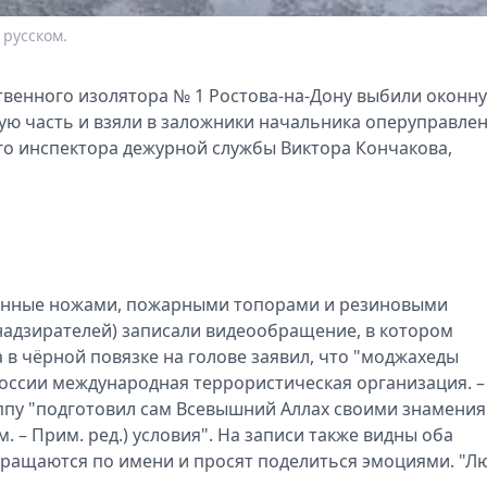
 русском.
твенного изолятора № 1 Ростова-на-Дону выбили оконн
ную часть и взяли в заложники начальника оперуправле
го инспектора дежурной службы Виктора Кончакова,
жённые ножами, пожарными топорами и резиновыми
 надзирателей) записали видеообращение, в котором
в чёрной повязке на голове заявил, что "моджахеды
России международная террористическая организация. –
руппу "подготовил сам Всевышний Аллах своими знамения
 – Прим. ред.) условия". На записи также видны оба
бращаются по имени и просят поделиться эмоциями. "Л