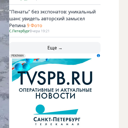
"Пенаты" без экспонатов: уникальный
шанс увидеть авторский замысел
Репина
9 Фото
С.Петербург
Вчера 19:21
Еще →
erid: LdtCK5udn
АО "ГАТР", ИНН: 7841320717
РЕКЛАМА