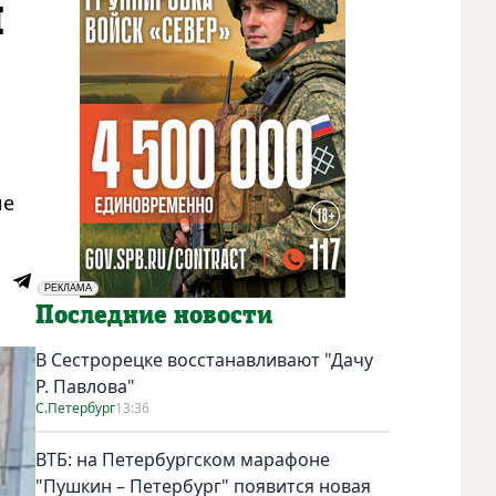
ы
ие
РЕКЛАМА
Социальная реклама
Последние новости
В Сестрорецке восстанавливают "Дачу
Р. Павлова"
С.Петербург
13:36
ВТБ: на Петербургском марафоне
"Пушкин – Петербург" появится новая