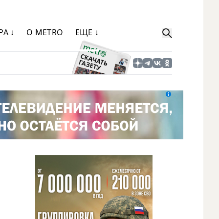
РА ↓
О METRO
ЕЩЕ ↓