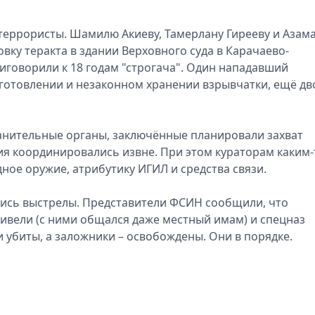
террористы. Шамилю Акиеву, Тамерлану Гирееву и Азам
вку теракта в здании Верховного суда в Карачаево-
риговорили к 18 годам "строгача". Один нападавший
зготовлении и незаконном хранении взрывчатки, ещё дв
анительные органы, заключённые планировали захват
вия координировались извне. При этом кураторам каким-
ное оружие, атрибутику ИГИЛ и средства связи.
лись выстрелы. Представители ФСИН сообщили, что
ривели (с ними общался даже местный имам) и спецназ
 убиты, а заложники – освобождены. Они в порядке.