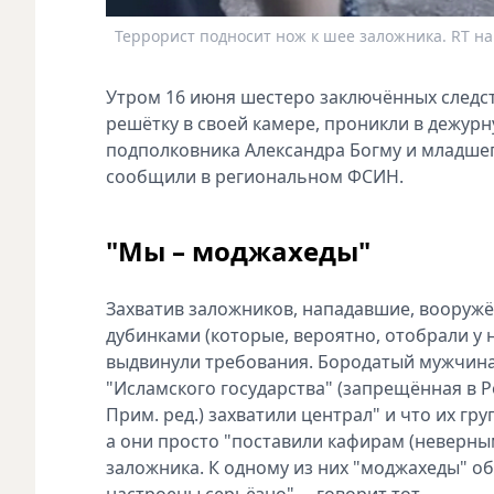
Террорист подносит нож к шее заложника. RT на
Утром 16 июня шестеро заключённых следс
решётку в своей камере, проникли в дежур
подполковника Александра Богму и младше
сообщили в региональном ФСИН.
"Мы – моджахеды"
Захватив заложников, нападавшие, воору
дубинками (которые, вероятно, отобрали у
выдвинули требования. Бородатый мужчина 
"Исламского государства" (запрещённая в 
Прим. ред.) захватили централ" и что их г
а они просто "поставили кафирам (неверным.
заложника. К одному из них "моджахеды" о
настроены серьёзно", – говорит тот.