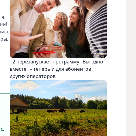
 я,
ни!
лись
еры,
Т2 перезапускает программу "Выгодно
вместе" – теперь и для абонентов
других операторов
с.