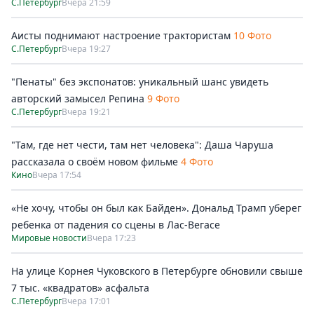
С.Петербург
Вчера 21:59
Аисты поднимают настроение трактористам
10 Фото
С.Петербург
Вчера 19:27
"Пенаты" без экспонатов: уникальный шанс увидеть
авторский замысел Репина
9 Фото
С.Петербург
Вчера 19:21
"Там, где нет чести, там нет человека": Даша Чаруша
рассказала о своём новом фильме
4 Фото
Кино
Вчера 17:54
«Не хочу, чтобы он был как Байден». Дональд Трамп уберег
ребенка от падения со сцены в Лас-Вегасе
Мировые новости
Вчера 17:23
На улице Корнея Чуковского в Петербурге обновили свыше
7 тыс. «квадратов» асфальта
С.Петербург
Вчера 17:01