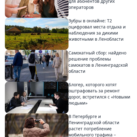
для абонентов других
операторов
Зубры в онлайне: Т2
оцифровал места отдыха и
наблюдения за дикими
животными в Ленобласти
Самокатный сбор: найдено
решение проблемы
самокатов в Ленинградской
области
Блогер, которого хотят
оштрафовать за ремонт
дорог, встретился с «Новыми
людьми»
В Петербурге и
Ленинградской области
растет потребление
мобильного трафика –