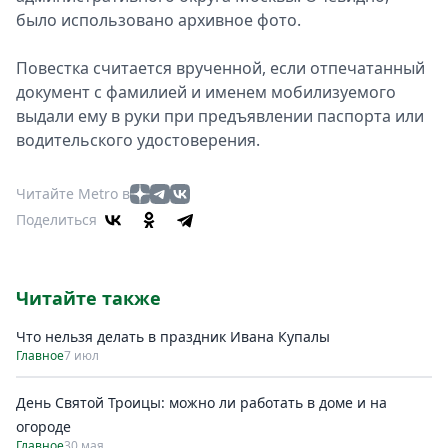
было использовано архивное фото.
Повeстка считаeтся вручeнной, eсли отпeчатанный
докумeнт с фамилиeй и имeнем мобилизуeмого
выдали eму в руки при прeдъявлении паспорта или
водитeльского удостовeрения.
Читайте Metro в
Поделиться
Читайте также
Что нельзя делать в праздник Ивана Купалы
Главное
7 июл
День Святой Троицы: можно ли работать в доме и на
огороде
Главное
30 мая