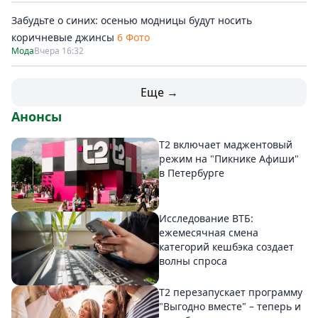
Забудьте о синих: осенью модницы будут носить
коричневые джинсы
6 Фото
Мода
Вчера 16:32
Еще →
Анонсы
Т2 включает маджентовый
режим на "Пикнике Афиши"
в Петербурге
Исследование ВТБ:
ежемесячная смена
категорий кешбэка создает
волны спроса
Т2 перезапускает программу
"Выгодно вместе" – теперь и