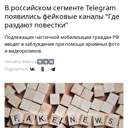
Петербург
В российском сегменте Telegram
Россия
появились фейковые каналы “Где
Мир
раздают повестки”
Здоровье
Еда
Подлежащих частичной мобилизации граждан РФ
Туризм
вводят в заблуждение при помощи архивных фото
Мода
и видеороликов.
Театр
Читайте Metro в
Кино
Поделиться
Афиша
Книги
Выставки
Пресс-
релизы
О
Metro
Стримы