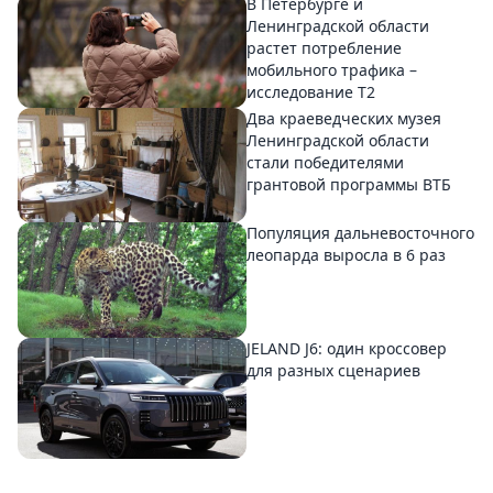
В Петербурге и
Ленинградской области
растет потребление
мобильного трафика –
исследование T2
Два краеведческих музея
Ленинградской области
стали победителями
грантовой программы ВТБ
Популяция дальневосточного
леопарда выросла в 6 раз
JELAND J6: один кроссовер
для разных сценариев