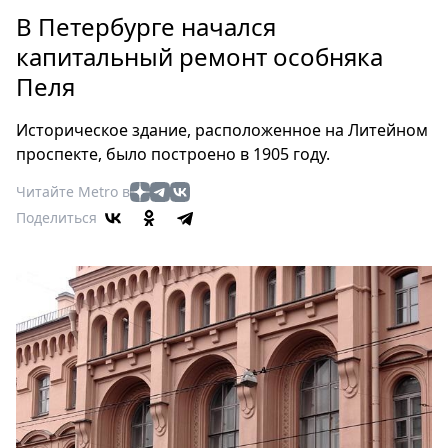
Петербург
В Петербурге начался
Россия
капитальный ремонт особняка
Мир
Пеля
Здоровье
Еда
Историческое здание, расположенное на Литейном
Туризм
проспекте, было построено в 1905 году.
Мода
Читайте Metro в
Театр
Поделиться
Кино
Афиша
Книги
Выставки
Пресс-
релизы
О
Metro
Стримы