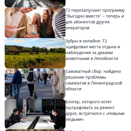
Т2 перезапускает программу
"Выгодно вместе" – теперь и
для абонентов других
операторов
Зубры в онлайне: Т2
оцифровал места отдыха и
наблюдения за дикими
животными в Ленобласти
Самокатный сбор: найдено
решение проблемы
самокатов в Ленинградской
области
Блогер, которого хотят
оштрафовать за ремонт
дорог, встретился с «Новыми
людьми»