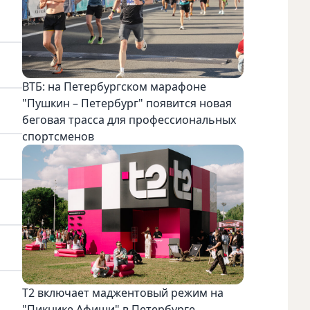
ВТБ: на Петербургском марафоне
"Пушкин – Петербург" появится новая
беговая трасса для профессиональных
спортсменов
Т2 включает маджентовый режим на
"Пикнике Афиши" в Петербурге