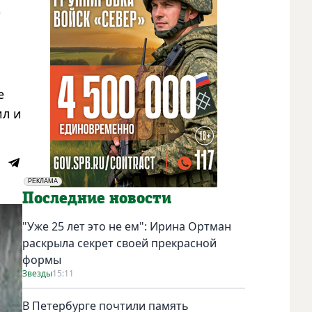
ю
е
ил и
РЕКЛАМА
Социальная реклама
Последние новости
"Уже 25 лет это не ем": Ирина Ортман
раскрыла секрет своей прекрасной
формы
Звезды
15:11
В Петербурге почтили память