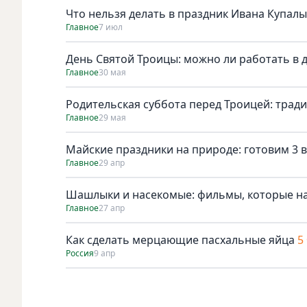
Что нельзя делать в праздник Ивана Купалы
Главное
7 июл
День Святой Троицы: можно ли работать в 
Главное
30 мая
Родительская суббота перед Троицей: трад
Главное
29 мая
Майские праздники на природе: готовим 3 в
Главное
29 апр
Шашлыки и насекомые: фильмы, которые н
Главное
27 апр
Как сделать мерцающие пасхальные яйца
5
Россия
9 апр