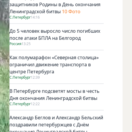
защитников Родины в День окончания
Ленинградской битвы
10 Фото
С.Петербург
14:16
До 5 человек выросло число погибших
после атаки БПЛА на Белгород
Россия
13:25
Как полумарафон «Северная столица»
ограничил движение транспорта в
центре Петербурга
С.Петербург
12:39
В Петербурге подсветят мосты в честь
Дня окончания Ленинградской битвы
С.Петербург
12:22
Александр Беглов и Александр Бельский
поздравили петербуржцев с Днём
окончания Ленинградской битвы