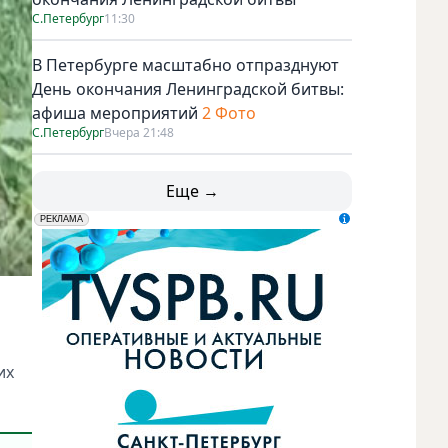
С.Петербург
11:30
В Петербурге масштабно отпразднуют
День окончания Ленинградской битвы:
афиша мероприятий
2 Фото
С.Петербург
Вчера 21:48
Еще →
erid: LdtCK5udn
АО "ГАТР", ИНН: 7841320717
РЕКЛАМА
их