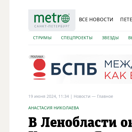
ВСЕ НОВОСТИ
ПЕТ
СТРИМЫ
СПЕЦПРОЕКТЫ
ЗВЕЗДЫ
В
erid: 2VfnxyFybV5
ПАО "Банк "Санкт-Петербург", ИНН: 7831000027
РЕКЛАМА
19 июня 2024, 11:34
|
Новости —
Главное
АНАСТАСИЯ НИКОЛАЕВА
В Ленобласти о