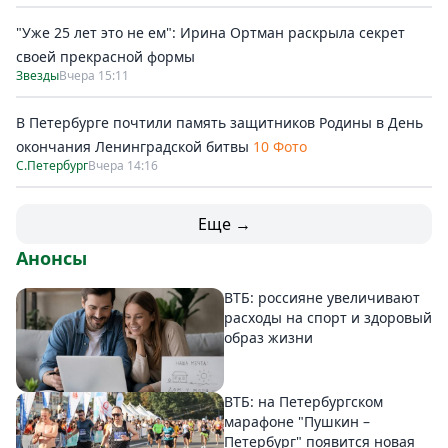
"Уже 25 лет это не ем": Ирина Ортман раскрыла секрет
своей прекрасной формы
Звезды
Вчера 15:11
В Петербурге почтили память защитников Родины в День
окончания Ленинградской битвы
10 Фото
С.Петербург
Вчера 14:16
Еще →
Анонсы
ВТБ: россияне увеличивают
расходы на спорт и здоровый
образ жизни
ВТБ: на Петербургском
марафоне "Пушкин –
Петербург" появится новая