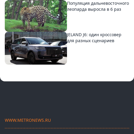
Популяция дальневосточного
леопарда выросла в 6 раз
JELAND J6: один кроссовер
для разных сценариев
WWW.METRONEWS.RU