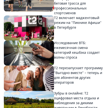
беговая трасса для
профессиональных
спортсменов
Т2 включает маджентовый
режим на "Пикнике Афиши"
в Петербурге
Исследование ВТБ:
ежемесячная смена
категорий кешбэка создает
волны спроса
Т2 перезапускает программу
"Выгодно вместе" – теперь и
для абонентов других
операторов
Зубры в онлайне: Т2
оцифровал места отдыха и
наблюдения за дикими
животными в Ленобласти