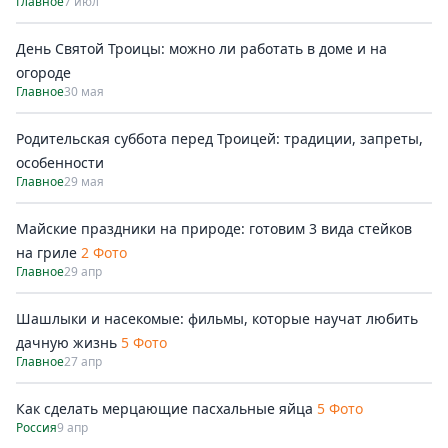
Главное
7 июл
День Святой Троицы: можно ли работать в доме и на
огороде
Главное
30 мая
Родительская суббота перед Троицей: традиции, запреты,
особенности
Главное
29 мая
Майские праздники на природе: готовим 3 вида стейков
на гриле
2 Фото
Главное
29 апр
Шашлыки и насекомые: фильмы, которые научат любить
дачную жизнь
5 Фото
Главное
27 апр
Как сделать мерцающие пасхальные яйца
5 Фото
Россия
9 апр