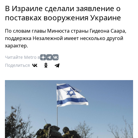
Петербург
В Израиле сделали заявление о
Россия
поставках вооружения Украине
Мир
Здоровье
По словам главы Минюста страны Гидеона Саара,
Еда
поддержка Незалежной имеет несколько другой
Туризм
характер.
Мода
Читайте Metro в
Театр
Поделиться
Кино
Афиша
Книги
Выставки
Пресс-
релизы
О
Metro
Стримы