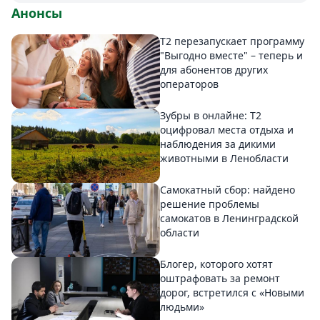
Анонсы
Т2 перезапускает программу
"Выгодно вместе" – теперь и
для абонентов других
операторов
Зубры в онлайне: Т2
оцифровал места отдыха и
наблюдения за дикими
животными в Ленобласти
Самокатный сбор: найдено
решение проблемы
самокатов в Ленинградской
области
Блогер, которого хотят
оштрафовать за ремонт
дорог, встретился с «Новыми
людьми»