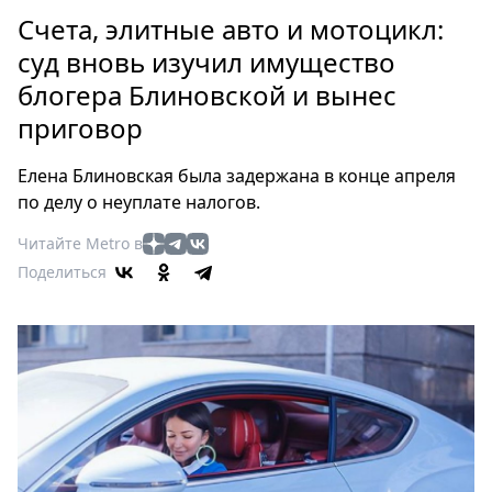
Петербург
Счета, элитные авто и мотоцикл:
Россия
суд вновь изучил имущество
Мир
блогера Блиновской и вынес
Здоровье
приговор
Еда
Туризм
Елена Блиновская была задержана в конце апреля
Мода
по делу о неуплате налогов.
Театр
Читайте Metro в
Кино
Поделиться
Афиша
Книги
Выставки
Пресс-
релизы
О
Metro
Стримы