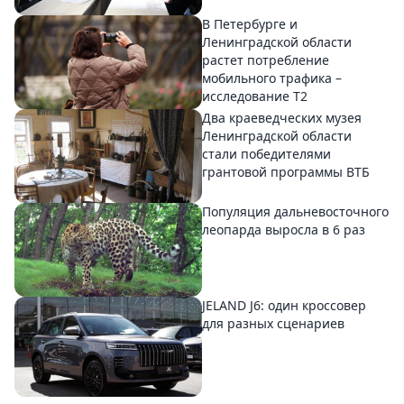
В Петербурге и
Ленинградской области
растет потребление
мобильного трафика –
исследование T2
Два краеведческих музея
Ленинградской области
стали победителями
грантовой программы ВТБ
Популяция дальневосточного
леопарда выросла в 6 раз
JELAND J6: один кроссовер
для разных сценариев