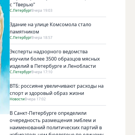
с "Тверью"
С.Петербург
Вчера 19:03
Здание на улице Комсомола стало
памятником
С.Петербург
Вчера 18:57
Эксперты надзорного ведомства
изучили более 3500 образцов мясных
изделий в Петербурге и Ленобласти
С.Петербург
Вчера 17:10
ВТБ: россияне увеличивают расходы на
спорт и здоровый образ жизни
Новости
Вчера 17:02
В Санкт-Петербурге определили
очередность размещения эмблем и
наименований политических партий в
избирательном бюллетене по единому