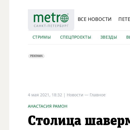
ВСЕ НОВОСТИ
ПЕТ
СТРИМЫ
СПЕЦПРОЕКТЫ
ЗВЕЗДЫ
В
erid: LdtCK5Efv
АО "ГАТР", ИНН: 7841320717
РЕКЛАМА
4 мая 2021, 18:32
|
Новости —
Главное
АНАСТАСИЯ РАМОН
Столица шаверм