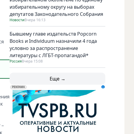
избирательному округу на выборах
депутатов Законодательного Собрания
Новости
Вчера 16:13
Бывшему главе издательств Popcorn
Books и Individuum назначили 4 года
ся
условно за распространение
литературы с ЛГБТ-пропагандой*
Россия
Вчера 15:08
Еще →
erid: LdtCK5udn
АО "ГАТР", ИНН: 7841320717
РЕКЛАМА
ения
ак
 –
к