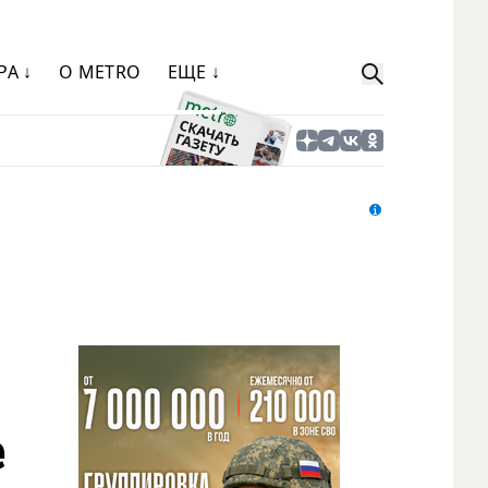
РА ↓
О METRO
ЕЩЕ ↓
е