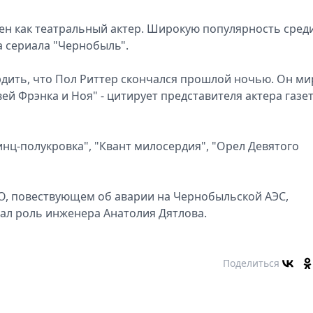
тен как театральный актер. Широкую популярность сред
а сериала "Чернобыль".
ить, что Пол Риттер скончался прошлой ночью. Он м
й Фрэнка и Ноя" - цитирует представителя актера газе
нц-полукровка", "Квант милосердия", "Орел Девятого
, повествующем об аварии на Чернобыльской АЭС,
рал роль инженера Анатолия Дятлова.
Поделиться