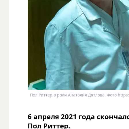
Пол Риттер в роли Анатолия Дятлова. Фото https:
6 апреля 2021 года скончал
Пол Риттер.