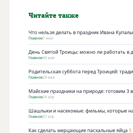
Читайте также
Что нельзя делать в праздник Ивана Купалы
Главное
7 июл
День Святой Троицы: можно ли работать в 
Главное
30 мая
Родительская суббота перед Троицей: трад
Главное
29 мая
Майские праздники на природе: готовим 3 в
Главное
29 апр
Шашлыки и насекомые: фильмы, которые н
Главное
27 апр
Как сделать мерцающие пасхальные яйца
5