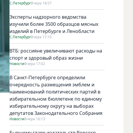
С.Петербург
Вчера 18:57
Эксперты надзорного ведомства
изучили более 3500 образцов мясных
изделий в Петербурге и Ленобласти
С.Петербург
Вчера 17:10
ВТБ: россияне увеличивают расходы на
спорт и здоровый образ жизни
Новости
Вчера 17:02
В Санкт-Петербурге определили
очередность размещения эмблем и
наименований политических партий в
избирательном бюллетене по единому
избирательному округу на выборах
депутатов Законодательного Собрания
Новости
Вчера 16:13
Бывшему главе издательств Popcorn