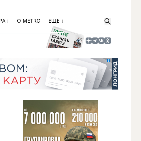
РА ↓
О METRO
ЕЩЕ ↓