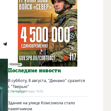
РЕКЛАМА
Социальная реклама
Последние новости
В субботу, 8 августа, "Динамо" сразится
с "Тверью"
С.Петербург
Вчера 19:03
Здание на улице Комсомола стало
памятником