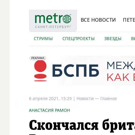
ВСЕ НОВОСТИ
ПЕТ
СТРИМЫ
СПЕЦПРОЕКТЫ
ЗВЕЗДЫ
В
erid: 2VfnxyFybV5
ПАО "Банк "Санкт-Петербург", ИНН: 7831000027
РЕКЛАМА
6 апреля 2021, 15:29
|
Новости —
Главное
АНАСТАСИЯ РАМОН
Скончался брит