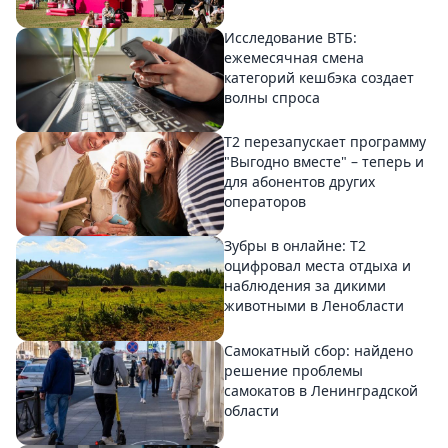
Исследование ВТБ:
ежемесячная смена
категорий кешбэка создает
волны спроса
Т2 перезапускает программу
"Выгодно вместе" – теперь и
для абонентов других
операторов
Зубры в онлайне: Т2
оцифровал места отдыха и
наблюдения за дикими
животными в Ленобласти
Самокатный сбор: найдено
решение проблемы
самокатов в Ленинградской
области