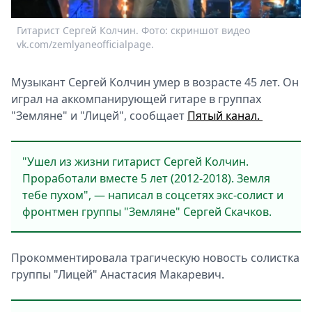
Спецпроекты
Гитарист Сергей Колчин. Фото: скриншот видео
Звезды
vk.com/zemlyaneofficialpage.
Выборы
2026
Музыкант Сергей Колчин умер в возрасте 45 лет. Он
Скачай
играл на аккомпанирующей гитаре в группах
Metro
"Земляне" и "Лицей", сообщает
Пятый канал.
"Ушел из жизни гитарист Сергей Колчин.
Проработали вместе 5 лет (2012-2018). Земля
тебе пухом", — написал в соцсетях экс-солист и
фронтмен группы "Земляне" Сергей Скачков.
Прокомментировала трагическую новость солистка
группы "Лицей" Анастасия Макаревич.