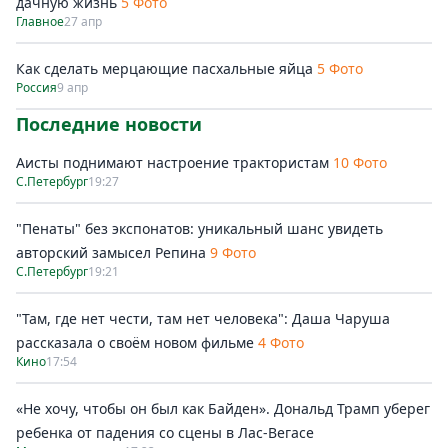
дачную жизнь
5 Фото
Главное
27 апр
Как сделать мерцающие пасхальные яйца
5 Фото
Россия
9 апр
Последние новости
Аисты поднимают настроение трактористам
10 Фото
С.Петербург
19:27
"Пенаты" без экспонатов: уникальный шанс увидеть
авторский замысел Репина
9 Фото
С.Петербург
19:21
"Там, где нет чести, там нет человека": Даша Чаруша
рассказала о своём новом фильме
4 Фото
Кино
17:54
«Не хочу, чтобы он был как Байден». Дональд Трамп уберег
ребенка от падения со сцены в Лас-Вегасе