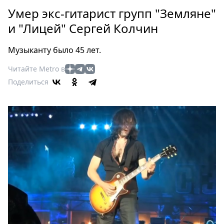
Петербург
Умер экс-гитарист групп "Земляне"
Россия
и "Лицей" Сергей Колчин
Мир
Здоровье
Музыканту было 45 лет.
Еда
Читайте Metro в
Туризм
Поделиться
Мода
Театр
Кино
Афиша
Книги
Выставки
Пресс-
релизы
О
Metro
Стримы