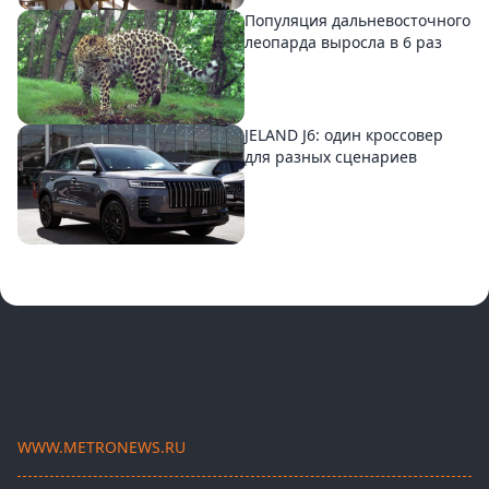
Популяция дальневосточного
леопарда выросла в 6 раз
JELAND J6: один кроссовер
для разных сценариев
WWW.METRONEWS.RU