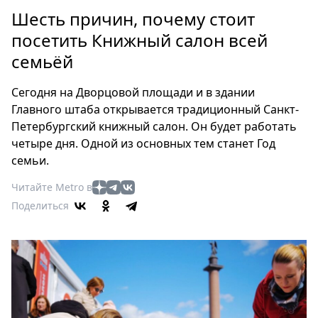
Петербург
Шесть причин, почему стоит
Россия
посетить Книжный салон всей
Мир
семьёй
Здоровье
Еда
Сегодня на Дворцовой площади и в здании
Туризм
Главного штаба открывается традиционный Cанкт-
Мода
Петербургский книжный салон. Он будет работать
Театр
четыре дня. Одной из основных тем станет Год
Кино
семьи.
Афиша
Читайте Metro в
Книги
Поделиться
Выставки
Пресс-
релизы
О
Metro
Стримы