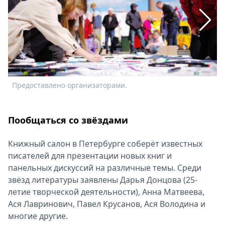
Спецпроекты
Звезды
Выборы
2026
Скачай
Metro
Предоставлено организаторами.
С
Пообщаться со звёздами
Книжный салон в Петербурге соберёт известных
писателей для презентации новых книг и
панельных дискуссий на различные темы. Среди
звёзд литературы заявлены Дарья Донцова (25-
летие творческой деятельности), Анна Матвеева,
Ася Лавринович, Павел Крусанов, Ася Володина и
многие другие.