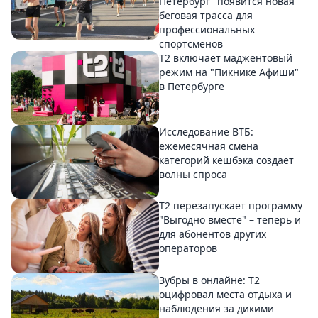
Петербург" появится новая
беговая трасса для
профессиональных
спортсменов
Т2 включает маджентовый
режим на "Пикнике Афиши"
в Петербурге
Исследование ВТБ:
ежемесячная смена
категорий кешбэка создает
волны спроса
Т2 перезапускает программу
"Выгодно вместе" – теперь и
для абонентов других
операторов
Зубры в онлайне: Т2
оцифровал места отдыха и
наблюдения за дикими