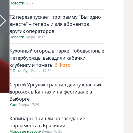
Новости
09:07
Т2 перезапускает программу "Выгодно
вместе" – теперь и для абонентов
других операторов
Новости
Вчера 18:32
Кухонный огород в парке Победы: юные
петербуржцы высадили кабачки,
клубнику и томаты
6 Фото
С.Петербург
Вчера 17:53
Сергей Урсуляк сравнил длину красных
дорожек в Каннах и на фестивале в
Новые узники Освенцима, поступившие в лагерь из Польши
Выборге
Кино
Вчера 17:29
Капибары пришли на заседание
парламента в Бразилии
Мировые новости
Вчера 16:36