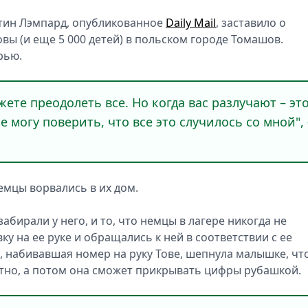
тин Лэмпард, опубликованное
Daily Mail
, заставило о
овы (и еще 5 000 детей) в польском городе Томашов.
рью.
жете преодолеть все. Но когда вас разлучают – эт
е могу поверить, что все это случилось со мной", 
емцы ворвались в их дом.
абирали у него, и то, что немцы в лагере никогда не
у на ее руке и обращались к ней в соответствии с ее
 набивавшая номер на руку Тове, шепнула малышке, чт
ратно, а потом она сможет прикрывать цифры рубашкой.