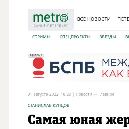
ВСЕ НОВОСТИ
ПЕТ
СТРИМЫ
СПЕЦПРОЕКТЫ
ЗВЕЗДЫ
В
erid: 2VfnxyFybV5
ПАО "Банк "Санкт-Петербург", ИНН: 7831000027
РЕКЛАМА
31 августа 2022, 18:29
|
Новости —
Главное
СТАНИСЛАВ КУПЦОВ
Самая юная же