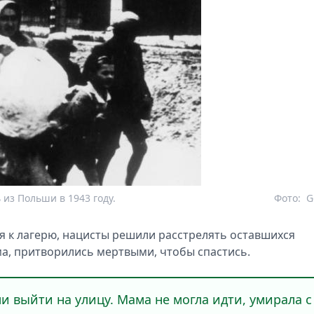
из Польши в 1943 году.
Фото:
G
я к лагерю, нацисты решили расстрелять оставшихся
ама, притворились мертвыми, чтобы спастись.
и выйти на улицу. Мама не могла идти, умирала с