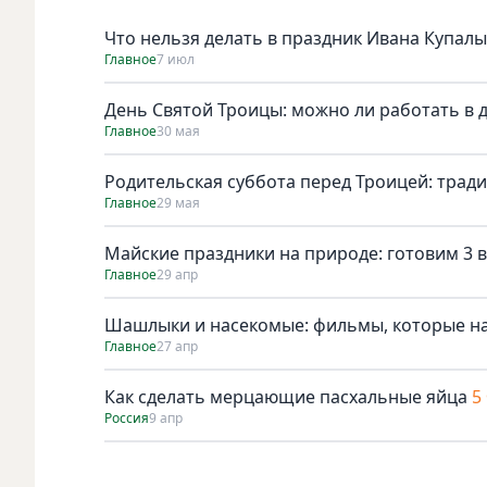
Что нельзя делать в праздник Ивана Купалы
Главное
7 июл
День Святой Троицы: можно ли работать в 
Главное
30 мая
Родительская суббота перед Троицей: трад
Главное
29 мая
Майские праздники на природе: готовим 3 в
Главное
29 апр
Шашлыки и насекомые: фильмы, которые н
Главное
27 апр
Как сделать мерцающие пасхальные яйца
5
Россия
9 апр