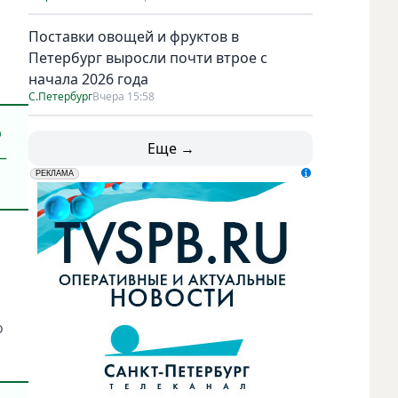
Поставки овощей и фруктов в
Петербург выросли почти втрое с
начала 2026 года
С.Петербург
Вчера 15:58
о
Еще →
–
erid: LdtCK5udn
АО "ГАТР", ИНН: 7841320717
РЕКЛАМА
о