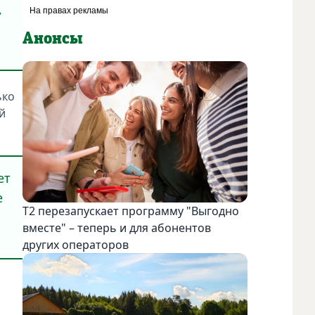
,
Анонсы
ько
й
ет
е
Т2 перезапускает программу "Выгодно
вместе" – теперь и для абонентов
других операторов