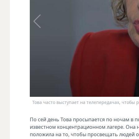
Това часто выступает на телепередачах, чтобы р
По сей день Това просыпается по ночам в 
известном концентрационном лагере. Она н
положила на то, чтобы просвещать людей о