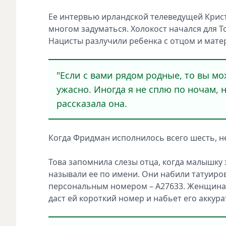
Ее интервью ирландской телеведущей Крис
многом задуматься. Холокост начался для Т
Нацисты разлучили ребенка с отцом и мате
"Если с вами рядом родные, то вы мо
ужасно. Иногда я не сплю по ночам, н
рассказала она.
Когда Фридман исполнилось всего шесть, н
Това запомнила слезы отца, когда малышку з
называли ее по имени. Они набили татуировк
персональным номером – А27633. Женщина,
даст ей короткий номер и набьет его акку