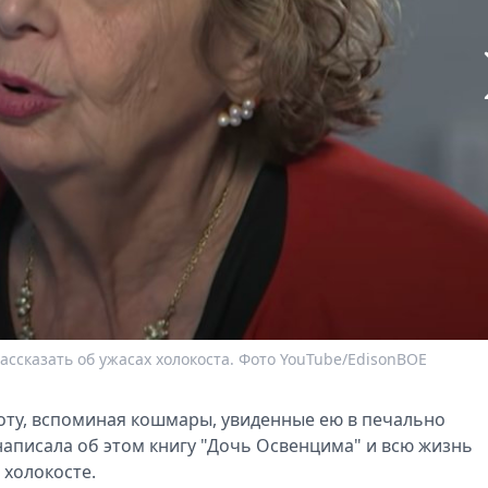
ассказать об ужасах холокоста. Фото YouTube/EdisonBOE
поту, вспоминая кошмары, увиденные ею в печально
аписала об этом книгу "Дочь Освенцима" и всю жизнь
 холокосте.