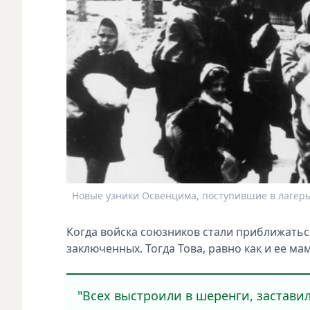
Новые узники Освенцима, поступившие в лагерь 
Когда войска союзников стали приближатьс
заключенных. Тогда Това, равно как и ее м
"Всех выстроили в шеренги, заставил