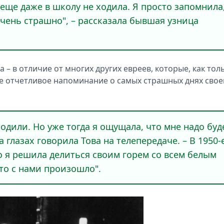
я еще даже в школу не ходила. Я просто запомнила
очень страшно", – рассказала бывшая узница
– в отличие от многих других евреев, которые, как тол
мое отчетливое напоминание о самых страшных днях свое
бодили. Но уже тогда я ощущала, что мне надо буд
а глазах говорила Това на телепередаче. – В 1950-
но я решила делиться своим горем со всем белым
то с нами произошло".