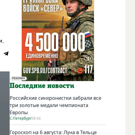
и.
РЕКЛАМА
Социальная реклама
Последние новости
Российские синхронистки забрали все
три золотые медали чемпионата
Европы
С.Петербург
09:34
Гороскоп на 6 августа: Луна в Тельце