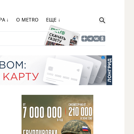
РА ↓
О METRO
ЕЩЕ ↓