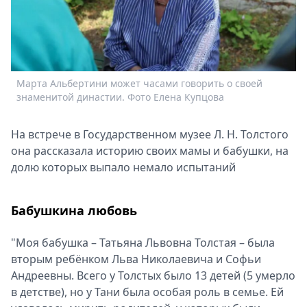
Спецпроекты
Звезды
Выборы
2026
Скачай
Марта Альбертини может часами говорить о своей
Metro
знаменитой династии. Фото Елена Купцова
На встрече в Государственном музее Л. Н. Толстого
она рассказала историю своих мамы и бабушки, на
долю которых выпало немало испытаний
Бабушкина любовь
"Моя бабушка – Татьяна Львовна Толстая – была
вторым ребёнком Льва Николаевича и Софьи
Андреевны. Всего у Толстых было 13 детей (5 умерло
в детстве), но у Тани была особая роль в семье. Ей