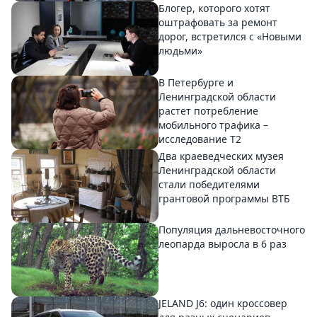
Блогер, которого хотят
оштрафовать за ремонт
дорог, встретился с «Новыми
людьми»
В Петербурге и
Ленинградской области
растет потребление
мобильного трафика –
исследование T2
Два краеведческих музея
Ленинградской области
стали победителями
грантовой программы ВТБ
Популяция дальневосточного
леопарда выросла в 6 раз
JELAND J6: один кроссовер