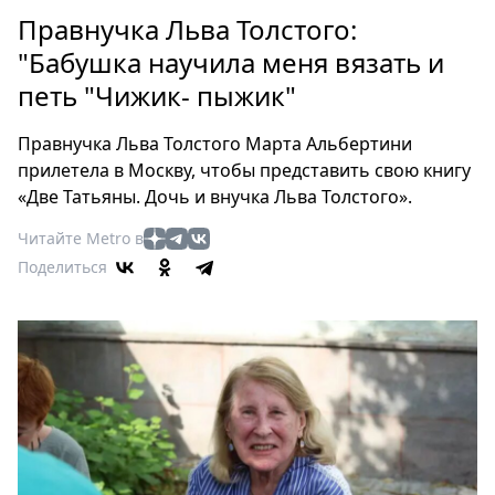
Петербург
Правнучка Льва Толстого:
Россия
"Бабушка научила меня вязать и
Мир
петь "Чижик- пыжик"
Здоровье
Еда
Правнучка Льва Толстого Марта Альбертини
Туризм
прилетела в Москву, чтобы представить свою книгу
Мода
«Две Татьяны. Дочь и внучка Льва Толстого».
Театр
Читайте Metro в
Кино
Поделиться
Афиша
Книги
Выставки
Пресс-
релизы
О
Metro
Стримы