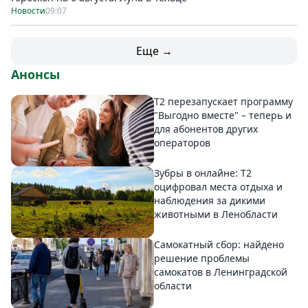
Новости
09:07
Еще →
Анонсы
Т2 перезапускает программу
"Выгодно вместе" – теперь и
для абонентов других
операторов
Зубры в онлайне: Т2
оцифровал места отдыха и
наблюдения за дикими
животными в Ленобласти
Самокатный сбор: найдено
решение проблемы
самокатов в Ленинградской
области