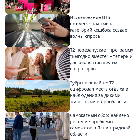
Исследование ВТБ:
ежемесячная смена
категорий кешбэка создает
волны спроса
Т2 перезапускает программу
"Выгодно вместе" – теперь и
для абонентов других
операторов
Зубры в онлайне: Т2
оцифровал места отдыха и
наблюдения за дикими
животными в Ленобласти
Самокатный сбор: найдено
решение проблемы
самокатов в Ленинградской
области