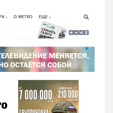
РА ↓
О METRO
ЕЩЕ ↓
го