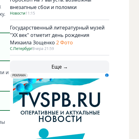
х
внезапные сбои и поломки
у.
Новости
11:15
Государственный литературный музей
"ХХ век" отметит день рождения
Михаила Зощенко
2 Фото
С.Петербург
Вчера 21:59
Еще →
ли и
erid: LdtCK5udn
АО "ГАТР", ИНН: 7841320717
РЕКЛАМА
пы