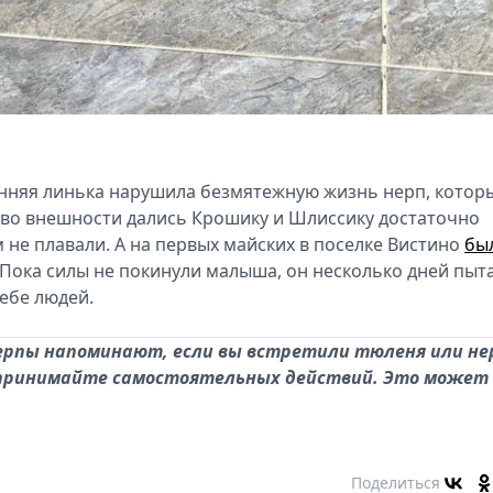
енняя линька нарушила безмятежную жизнь нерп, котор
я во внешности дались Крошику и Шлиссику достаточно
м не плавали. А на первых майских в поселке Вистино
бы
Пока силы не покинули малыша, он несколько дней пыт
себе людей.
ерпы напоминают, если вы встретили тюленя или не
едпринимайте самостоятельных действий. Это может
Поделиться