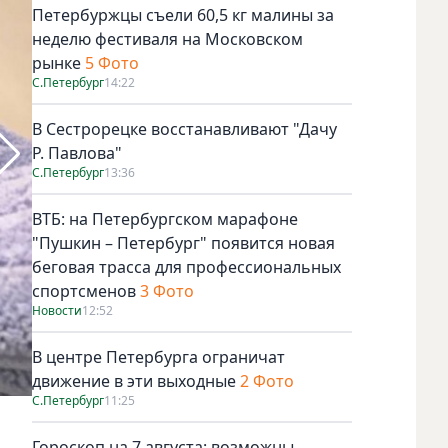
Петербуржцы съели 60,5 кг малины за
неделю фестиваля на Московском
рынке
5 Фото
С.Петербург
14:22
В Сестрорецке восстанавливают "Дачу
Р. Павлова"
С.Петербург
13:36
ВТБ: на Петербургском марафоне
"Пушкин – Петербург" появится новая
беговая трасса для профессиональных
спортсменов
3 Фото
Новости
12:52
В центре Петербурга ограничат
движение в эти выходные
2 Фото
С.Петербург
11:25
Telegram-канал Nerpa Spb.
Гороскоп на 7 августа: возможны