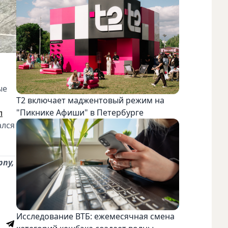
ые
Т2 включает маджентовый режим на
"Пикнике Афиши" в Петербурге
л
ался
рпу,
Исследование ВТБ: ежемесячная смена