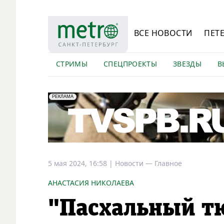
ВСЕ НОВОСТИ
ПЕТ
СТРИМЫ
СПЕЦПРОЕКТЫ
ЗВЕЗДЫ
В
erid: LdtCK5Efv
АО "ГАТР", ИНН: 7841320717
РЕКЛАМА
5 мая 2024, 16:58
|
Новости —
Главное
АНАСТАСИЯ НИКОЛАЕВА
"Пасхальный т