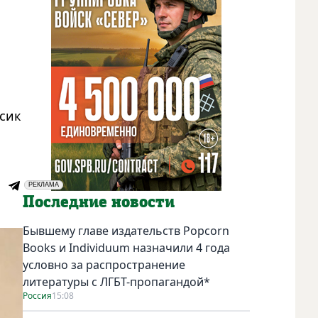
сик
РЕКЛАМА
Социальная реклама
Последние новости
Бывшему главе издательств Popcorn
Books и Individuum назначили 4 года
условно за распространение
литературы с ЛГБТ-пропагандой*
Россия
15:08