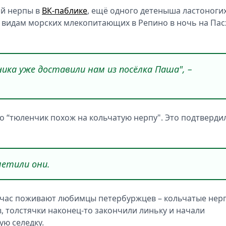
ой нерпы в
ВК-паблике
, ещё одного детеныша ластоноги
видам морских млекопитающих в Репино в ночь на Пасх
ика уже доставили нам из посёлка Паша", –
о “тюленчик похож на кольчатую нерпу". Это подтверди
метили они.
ейчас поживают любимцы петербуржцев – кольчатые нер
, толстячки наконец-то закончили линьку и начали
ую селедку.