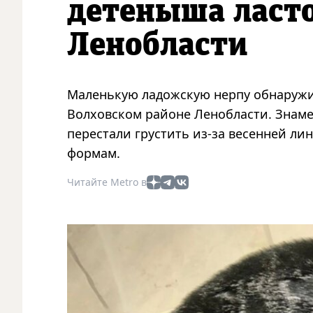
детеныша ласто
Ленобласти
Маленькую ладожскую нерпу обнаружил
Волховском районе Ленобласти. Знам
перестали грустить из-за весенней л
формам.
Читайте Metro в