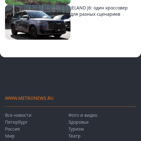
JELAND J6: один кроссовер
для разных сценариев
WWW.METRONEWS.RU
Все новости
Фото и видео
Петербург
Здоровье
Россия
Туризм
Мир
Театр