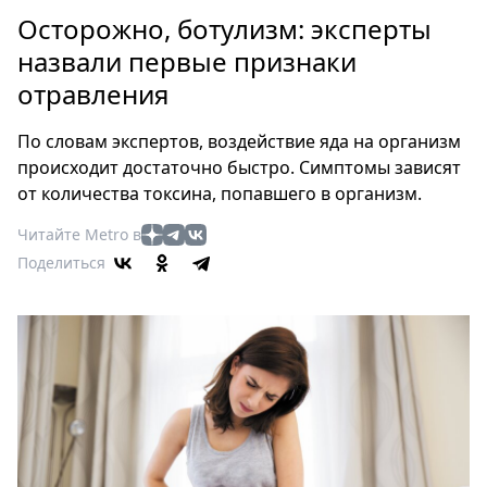
Петербург
Осторожно, ботулизм: эксперты
Россия
назвали первые признаки
Мир
отравления
Здоровье
Еда
По словам экспертов, воздействие яда на организм
Туризм
происходит достаточно быстро. Симптомы зависят
Мода
от количества токсина, попавшего в организм.
Театр
Читайте Metro в
Кино
Поделиться
Афиша
Книги
Выставки
Пресс-
релизы
О
Metro
Стримы