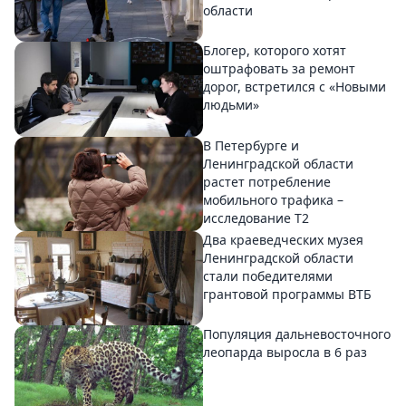
области
Блогер, которого хотят
оштрафовать за ремонт
дорог, встретился с «Новыми
людьми»
В Петербурге и
Ленинградской области
растет потребление
мобильного трафика –
исследование T2
Два краеведческих музея
Ленинградской области
стали победителями
грантовой программы ВТБ
Популяция дальневосточного
леопарда выросла в 6 раз