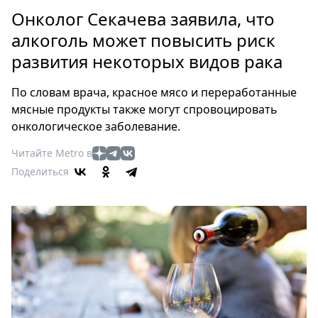
Петербург
Онколог Секачева заявила, что
Россия
алкоголь может повысить риск
Мир
развития некоторых видов рака
Здоровье
Еда
По словам врача, красное мясо и переработанные
Туризм
мясные продукты также могут спровоцировать
Мода
онкологическое заболевание.
Театр
Читайте Metro в
Кино
Поделиться
Афиша
Книги
Выставки
Пресс-
релизы
О
Metro
Стримы