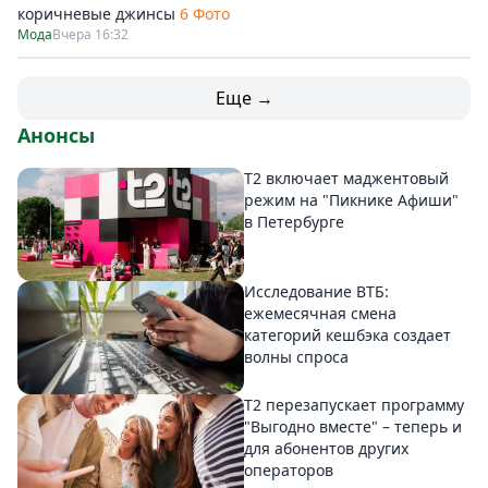
коричневые джинсы
6 Фото
Мода
Вчера 16:32
Еще →
Анонсы
Т2 включает маджентовый
режим на "Пикнике Афиши"
в Петербурге
Исследование ВТБ:
ежемесячная смена
категорий кешбэка создает
волны спроса
Т2 перезапускает программу
"Выгодно вместе" – теперь и
для абонентов других
операторов