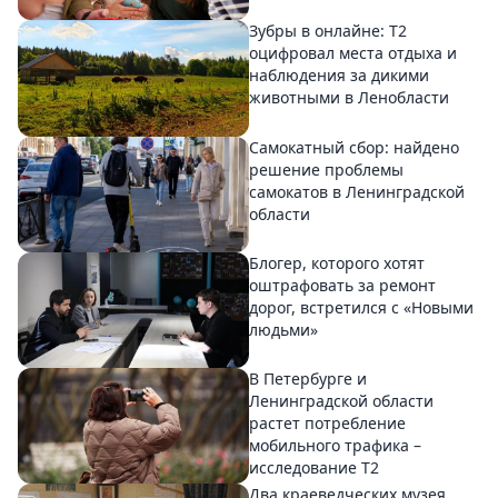
Зубры в онлайне: Т2
оцифровал места отдыха и
наблюдения за дикими
животными в Ленобласти
Самокатный сбор: найдено
решение проблемы
самокатов в Ленинградской
области
Блогер, которого хотят
оштрафовать за ремонт
дорог, встретился с «Новыми
людьми»
В Петербурге и
Ленинградской области
растет потребление
мобильного трафика –
исследование T2
Два краеведческих музея