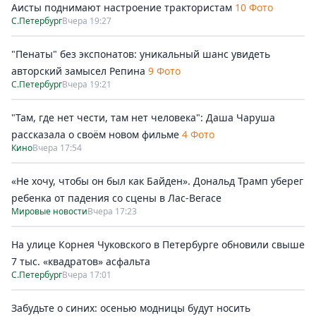
Аисты поднимают настроение трактористам
10 Фото
С.Петербург
Вчера 19:27
"Пенаты" без экспонатов: уникальный шанс увидеть
авторский замысел Репина
9 Фото
С.Петербург
Вчера 19:21
"Там, где нет чести, там нет человека": Даша Чаруша
рассказала о своём новом фильме
4 Фото
Кино
Вчера 17:54
«Не хочу, чтобы он был как Байден». Дональд Трамп уберег
ребенка от падения со сцены в Лас-Вегасе
Мировые новости
Вчера 17:23
На улице Корнея Чуковского в Петербурге обновили свыше
7 тыс. «квадратов» асфальта
С.Петербург
Вчера 17:01
Забудьте о синих: осенью модницы будут носить