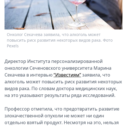
Спецпроекты
Звезды
Выборы
2026
Скачай
Онколог Секачева заявила, что алкоголь может
Metro
повысить риск развития некоторых видов рака. Фото
Pexels
Директор Института персонализированной
онкологии Сеченовского университета Марина
Секачева в интервью
“Известиям”
заявила, что
алкоголь может повысить риск развития некоторых
видов рака. По словам доктора медицинских наук,
на это указывают результаты ряда исследований.
Профессор отметила, что предотвратить развитие
злокачественной опухоли не может ни один
отдельно взятый продукт. Несмотря на это, нельзя