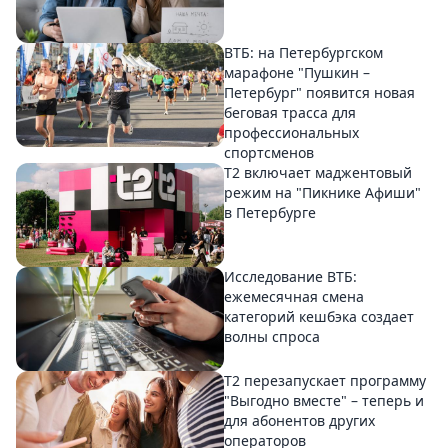
ВТБ: на Петербургском
марафоне "Пушкин –
Петербург" появится новая
беговая трасса для
профессиональных
спортсменов
Т2 включает маджентовый
режим на "Пикнике Афиши"
в Петербурге
Исследование ВТБ:
ежемесячная смена
категорий кешбэка создает
волны спроса
Т2 перезапускает программу
"Выгодно вместе" – теперь и
для абонентов других
операторов