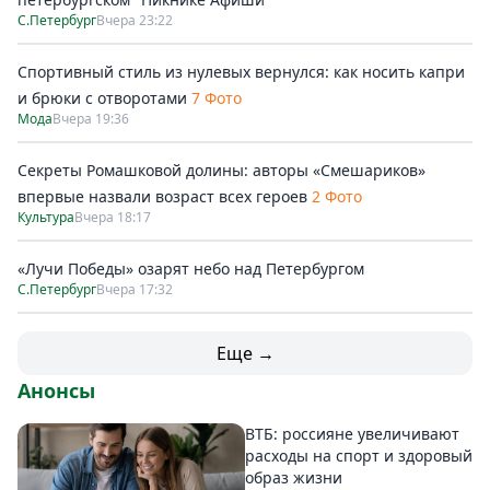
С.Петербург
Вчера 23:22
Спортивный стиль из нулевых вернулся: как носить капри
и брюки с отворотами
7 Фото
Мода
Вчера 19:36
Секреты Ромашковой долины: авторы «Смешариков»
впервые назвали возраст всех героев
2 Фото
Культура
Вчера 18:17
«Лучи Победы» озарят небо над Петербургом
С.Петербург
Вчера 17:32
Еще →
Анонсы
ВТБ: россияне увеличивают
расходы на спорт и здоровый
образ жизни