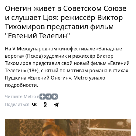
Петербург
Онегин живёт в Советском Союзе
Россия
и слушает Цоя: режиссёр Виктор
Мир
Тихомиров представил фильм
Здоровье
"Евгений Телегин"
Еда
Туризм
На V Международном кинофестивале «Западные
Мода
ворота» (Псков) художник и режиссёр Виктор
Театр
Тихомиров представил свой новый фильм «Евгений
Кино
Телегин» (18+), снятый по мотивам романа в стихах
Афиша
Пушкина «Евгений Онегин». Metro узнало
Книги
подробности.
Выставки
Читайте Metro в
Пресс-
Поделиться
релизы
О
Metro
Стримы