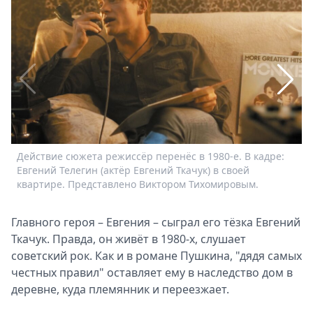
Спецпроекты
Звезды
Выборы
2026
Скачай
Metro
Действие сюжета режиссёр перенёс в 1980-е. В кадре:
А
Евгений Телегин (актёр Евгений Ткачук) в своей
Т
квартире. Представлено Виктором Тихомировым.
Главного героя – Евгения – сыграл его тёзка Евгений
Ткачук. Правда, он живёт в 1980-х, слушает
советский рок. Как и в романе Пушкина, "дядя самых
честных правил" оставляет ему в наследство дом в
деревне, куда племянник и переезжает.