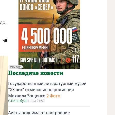
ло,
РЕКЛАМА
Социальная реклама
Последние новости
Государственный литературный музей
"ХХ век" отметит день рождения
Михаила Зощенко
2 Фото
С.Петербург
Вчера 21:59
Аисты поднимают настроение