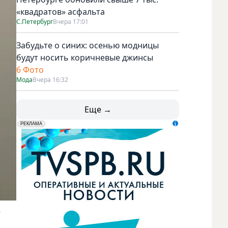
«квадратов» асфальта
С.Петербург
Вчера 17:01
Забудьте о синих: осенью модницы
будут носить коричневые джинсы
6 Фото
Мода
Вчера 16:32
Еще →
erid: LdtCK5udn
АО "ГАТР", ИНН: 7841320717
РЕКЛАМА
.