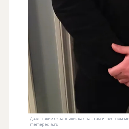
Даже такие охранники, как на этом известном м
memepedia.ru.