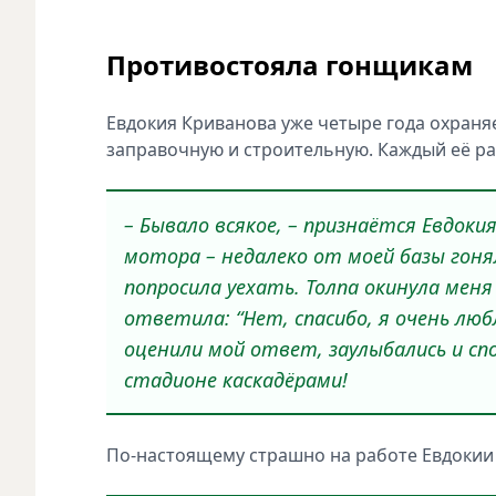
Противостояла гонщикам
Евдокия Криванова уже четыре года охраня
заправочную и строительную. Каждый её р
– Бывало всякое, – признаётся Евдок
мотора – недалеко от моей базы гонял
попросила уехать. Толпа окинула меня 
ответила: “Нет, спасибо, я очень люб
оценили мой ответ, заулыбались и сп
стадионе каскадёрами!
По-настоящему страшно на работе Евдокии