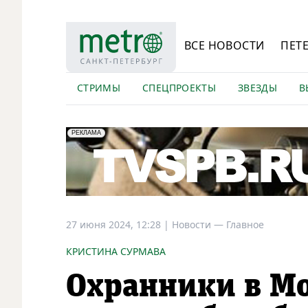
ВСЕ НОВОСТИ
ПЕТ
СТРИМЫ
СПЕЦПРОЕКТЫ
ЗВЕЗДЫ
В
erid: LdtCK5Efv
АО "ГАТР", ИНН: 7841320717
РЕКЛАМА
27 июня 2024, 12:28
|
Новости —
Главное
КРИСТИНА СУРМАВА
Охранники в Мо