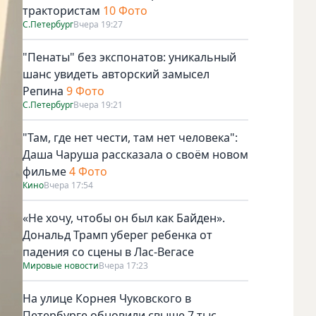
трактористам
10 Фото
С.Петербург
Вчера 19:27
"Пенаты" без экспонатов: уникальный
шанс увидеть авторский замысел
Репина
9 Фото
С.Петербург
Вчера 19:21
"Там, где нет чести, там нет человека":
Даша Чаруша рассказала о своём новом
фильме
4 Фото
Кино
Вчера 17:54
«Не хочу, чтобы он был как Байден».
Дональд Трамп уберег ребенка от
падения со сцены в Лас-Вегасе
Мировые новости
Вчера 17:23
На улице Корнея Чуковского в
Петербурге обновили свыше 7 тыс.