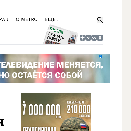
РА ↓
О METRO
ЕЩЕ ↓
я