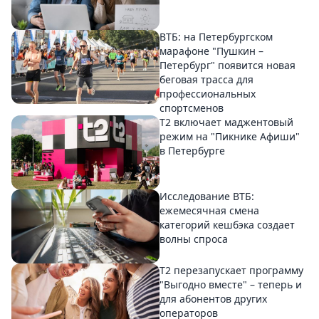
ВТБ: на Петербургском
марафоне "Пушкин –
Петербург" появится новая
беговая трасса для
профессиональных
спортсменов
Т2 включает маджентовый
режим на "Пикнике Афиши"
в Петербурге
Исследование ВТБ:
ежемесячная смена
категорий кешбэка создает
волны спроса
Т2 перезапускает программу
"Выгодно вместе" – теперь и
для абонентов других
операторов