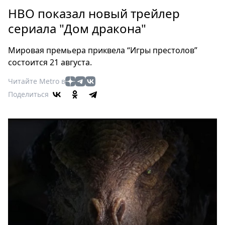
Петербург
НВО показал новый трейлер
Россия
сериала "Дом дракона"
Мир
Здоровье
Мировая премьера приквела “Игры престолов”
Еда
состоится 21 августа.
Туризм
Читайте Metro в
Мода
Поделиться
Театр
Кино
Афиша
Книги
Выставки
Пресс-
релизы
О
Metro
Стримы