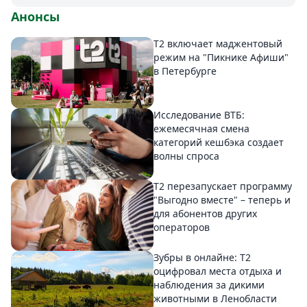
Анонсы
Т2 включает маджентовый
режим на "Пикнике Афиши"
в Петербурге
Исследование ВТБ:
ежемесячная смена
категорий кешбэка создает
волны спроса
Т2 перезапускает программу
"Выгодно вместе" – теперь и
для абонентов других
операторов
Зубры в онлайне: Т2
оцифровал места отдыха и
наблюдения за дикими
животными в Ленобласти