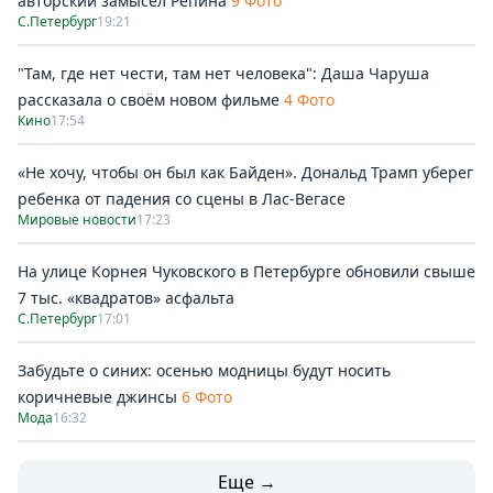
авторский замысел Репина
9 Фото
С.Петербург
19:21
"Там, где нет чести, там нет человека": Даша Чаруша
рассказала о своём новом фильме
4 Фото
Кино
17:54
«Не хочу, чтобы он был как Байден». Дональд Трамп уберег
ребенка от падения со сцены в Лас-Вегасе
Мировые новости
17:23
На улице Корнея Чуковского в Петербурге обновили свыше
7 тыс. «квадратов» асфальта
С.Петербург
17:01
Забудьте о синих: осенью модницы будут носить
коричневые джинсы
6 Фото
Мода
16:32
Еще →