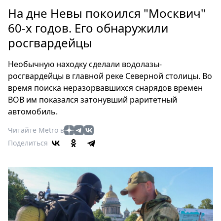
Петербург
На дне Невы покоился "Москвич"
Россия
60-х годов. Его обнаружили
Мир
росгвардейцы
Здоровье
Еда
Необычную находку сделали водолазы-
Туризм
росгвардейцы в главной реке Северной столицы. Во
Мода
время поиска неразорвавшихся снарядов времен
Театр
ВОВ им показался затонувший раритетный
Кино
автомобиль.
Афиша
Читайте Metro в
Книги
Поделиться
Выставки
Пресс-
релизы
О
Metro
Стримы