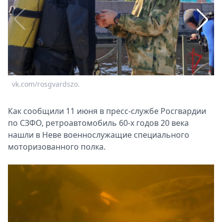
Спецпроекты
Звезды
Выборы
2026
Скачай
Metro
vk.com/rosgvardszo.
v
Как сообщили 11 июня в пресс-службе Росгвардии
по СЗФО, ретроавтомобиль 60-х годов 20 века
нашли в Неве военнослужащие специального
моторизованного полка.