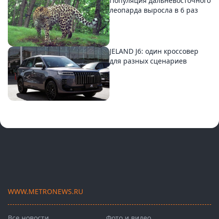
Популяция дальневосточного
леопарда выросла в 6 раз
JELAND J6: один кроссовер
для разных сценариев
WWW.METRONEWS.RU
Все новости
Фото и видео