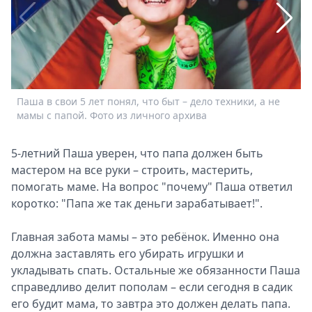
Спецпроекты
Звезды
Выборы
2026
Скачай
Metro
Паша в свои 5 лет понял, что быт – дело техники, а не
мамы с папой. Фото из личного архива
5-летний Паша уверен, что папа должен быть
мастером на все руки – строить, мастерить,
помогать маме. На вопрос "почему" Паша ответил
коротко: "Папа же так деньги зарабатывает!".
Главная забота мамы – это ребёнок. Именно она
должна заставлять его убирать игрушки и
укладывать спать. Остальные же обязанности Паша
Д
справедливо делит пополам – если сегодня в садик
и
его будит мама, то завтра это должен делать папа.