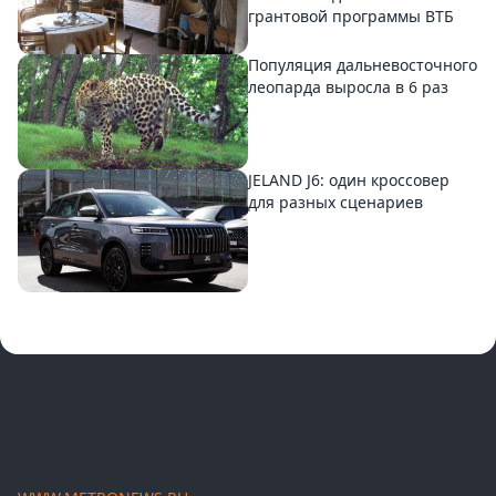
грантовой программы ВТБ
Популяция дальневосточного
леопарда выросла в 6 раз
JELAND J6: один кроссовер
для разных сценариев