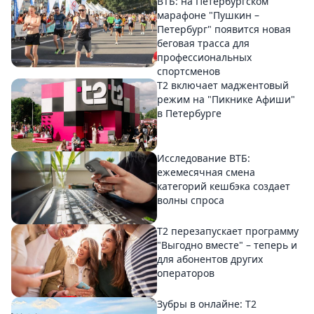
ВТБ: на Петербургском
марафоне "Пушкин –
Петербург" появится новая
беговая трасса для
профессиональных
спортсменов
Т2 включает маджентовый
режим на "Пикнике Афиши"
в Петербурге
Исследование ВТБ:
ежемесячная смена
категорий кешбэка создает
волны спроса
Т2 перезапускает программу
"Выгодно вместе" – теперь и
для абонентов других
операторов
Зубры в онлайне: Т2