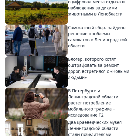
оцифровал места отдыха и
наблюдения за дикими
животными в Ленобласти
Самокатный сбор: найдено
решение проблемы
самокатов в Ленинградской
области
Блогер, которого хотят
оштрафовать за ремонт
дорог, встретился с «Новыми
людьми»
В Петербурге и
Ленинградской области
растет потребление
мобильного трафика –
исследование T2
Два краеведческих музея
Ленинградской области
стали победителями