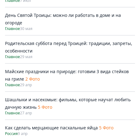
Главное
7 июл
День Святой Троицы: можно ли работать в доме и на
огороде
Главное
30 мая
Родительская суббота перед Троицей: традиции, запреты,
особенности
Главное
29 мая
Майские праздники на природе: готовим 3 вида стейков
на гриле
2 Фото
Главное
29 апр
Шашлыки и насекомые: фильмы, которые научат любить
дачную жизнь
5 Фото
Главное
27 апр
Как сделать мерцающие пасхальные яйца
5 Фото
Россия
9 апр