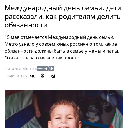
Петербург
Международный день семьи: дети
Россия
рассказали, как родителям делить
Мир
обязанности
Здоровье
Еда
15 мая отмечается Международный день семьи.
Туризм
Metro узнало у совсем юных россиян о том, какие
Мода
обязанности должны быть в семье у мамы и папы.
Театр
Оказалось, что не всё так просто.
Кино
Читайте Metro в
Афиша
Поделиться
Книги
Выставки
Пресс-
релизы
О
Metro
Стримы