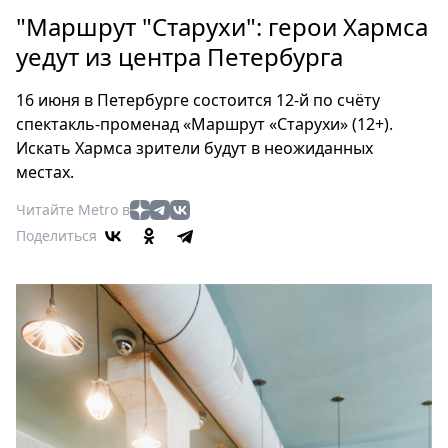
Петербург
"Маршрут "Старухи": герои Хармса
Россия
уедут из центра Петербурга
Мир
Здоровье
16 июня в Петербурге состоится 12-й по счёту
Еда
спектакль-променад «Маршрут «Старухи» (12+).
Туризм
Искать Хармса зрители будут в неожиданных
Мода
местах.
Театр
Читайте Metro в
Кино
Поделиться
Афиша
Книги
Выставки
Пресс-
релизы
О
Metro
Стримы