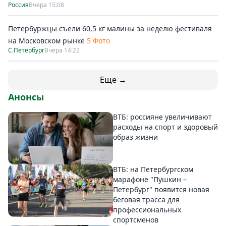
Россия
Вчера 15:08
Петербуржцы съели 60,5 кг малины за неделю фестиваля
на Московском рынке
5 Фото
С.Петербург
Вчера 14:22
Еще →
Анонсы
ВТБ: россияне увеличивают
расходы на спорт и здоровый
образ жизни
ВТБ: на Петербургском
марафоне "Пушкин –
Петербург" появится новая
беговая трасса для
профессиональных
спортсменов