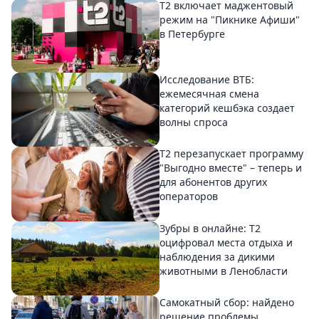
Т2 включает маджентовый
режим на "Пикнике Афиши"
в Петербурге
Исследование ВТБ:
ежемесячная смена
категорий кешбэка создает
волны спроса
Т2 перезапускает программу
"Выгодно вместе" – теперь и
для абонентов других
операторов
Зубры в онлайне: Т2
оцифровал места отдыха и
наблюдения за дикими
животными в Ленобласти
Самокатный сбор: найдено
решение проблемы