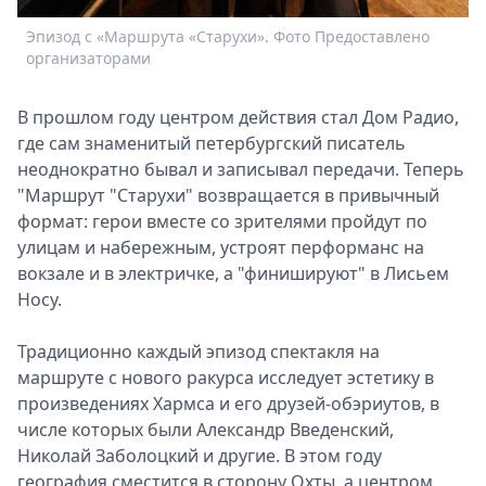
Эпизод с «Маршрута «Старухи». Фото Предоставлено
организаторами
В прошлом году центром действия стал Дом Радио,
где сам знаменитый петербургский писатель
неоднократно бывал и записывал передачи. Теперь
"Маршрут "Старухи" возвращается в привычный
формат: герои вместе со зрителями пройдут по
улицам и набережным, устроят перформанс на
вокзале и в электричке, а "финишируют" в Лисьем
Носу.
Традиционно каждый эпизод спектакля на
маршруте с нового ракурса исследует эстетику в
произведениях Хармса и его друзей-обэриутов, в
числе которых были Александр Введенский,
Николай Заболоцкий и другие. В этом году
география сместится в сторону Охты, а центром