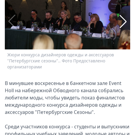
Спецпроекты
Звезды
Выборы
2026
Скачай
Metro
Жюри конкурса дизайнеров одежды и аксессуаров
У
"Петербургские сезоны".. Фото Предоставлено
"
организаторами
В минувшее воскресенье в банкетном зале Event
Holl на набережной Обводного канала собрались
любители моды, чтобы увидеть показ финалистов
международного конкурса дизайнеров одежды и
аксессуаров "Петербургские Сезоны".
Среди участников конкурса - студенты и выпускники
профильных учебных заведений, молодые авторы и