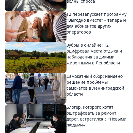
волны спроса
Т2 перезапускает программу
"Выгодно вместе" – теперь и
для абонентов других
операторов
Зубры в онлайне: Т2
оцифровал места отдыха и
наблюдения за дикими
животными в Ленобласти
Самокатный сбор: найдено
решение проблемы
самокатов в Ленинградской
области
Блогер, которого хотят
оштрафовать за ремонт
дорог, встретился с «Новыми
людьми»