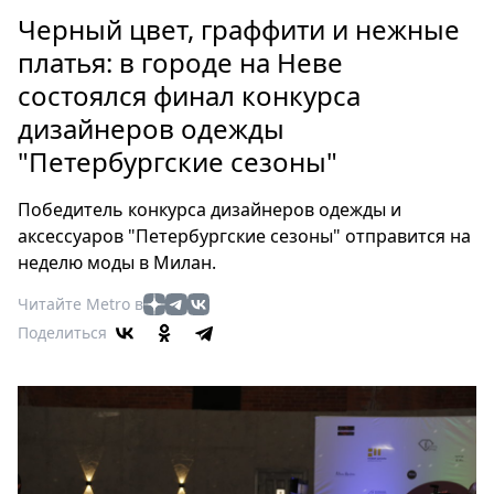
Петербург
Черный цвет, граффити и нежные
Россия
платья: в городе на Неве
Мир
состоялся финал конкурса
Здоровье
дизайнеров одежды
Еда
Туризм
"Петербургские сезоны"
Мода
Победитель конкурса дизайнеров одежды и
Театр
аксессуаров "Петербургские сезоны" отправится на
Кино
неделю моды в Милан.
Афиша
Читайте Metro в
Книги
Поделиться
Выставки
Пресс-
релизы
О
Metro
Стримы