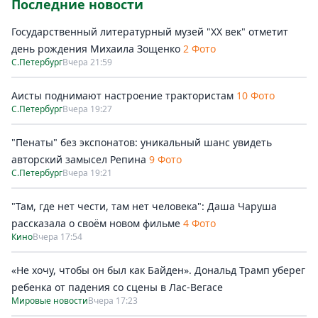
Последние новости
Государственный литературный музей "ХХ век" отметит
день рождения Михаила Зощенко
2 Фото
С.Петербург
Вчера 21:59
Аисты поднимают настроение трактористам
10 Фото
С.Петербург
Вчера 19:27
"Пенаты" без экспонатов: уникальный шанс увидеть
авторский замысел Репина
9 Фото
С.Петербург
Вчера 19:21
"Там, где нет чести, там нет человека": Даша Чаруша
рассказала о своём новом фильме
4 Фото
Кино
Вчера 17:54
«Не хочу, чтобы он был как Байден». Дональд Трамп уберег
ребенка от падения со сцены в Лас-Вегасе
Мировые новости
Вчера 17:23