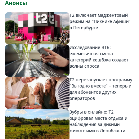
Анонсы
Т2 включает маджентовый
режим на "Пикнике Афиши"
в Петербурге
Исследование ВТБ:
ежемесячная смена
категорий кешбэка создает
волны спроса
Т2 перезапускает программу
"Выгодно вместе" – теперь и
для абонентов других
операторов
Зубры в онлайне: Т2
оцифровал места отдыха и
наблюдения за дикими
животными в Ленобласти