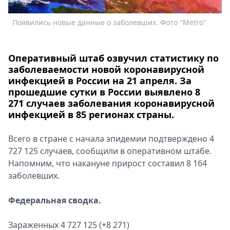
Спецпроекты
Появились новые данные о заболевших. Фото "Metro"
Звезды
Выборы
2026
Оперативный штаб озвучил статистику по
Скачай
заболеваемости новой коронавирусной
Metro
инфекцией в России на 21 апреля. За
прошедшие сутки в России выявлено 8
271 случаев заболевания коронавирусной
инфекцией в 85 регионах страны.
Всего в стране с начала эпидемии подтверждено 4
727 125 случаев, сообщили в оперативном штабе.
Напомним, что накануне прирост составил 8 164
заболевших.
Федеральная сводка.
Зараженных 4 727 125 (+8 271)