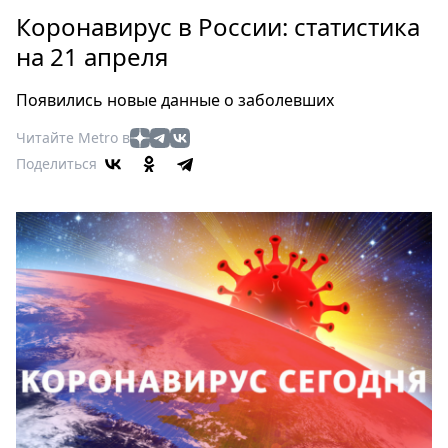
Петербург
Коронавирус в России: статистика
Россия
на 21 апреля
Мир
Здоровье
Появились новые данные о заболевших
Еда
Читайте Metro в
Туризм
Поделиться
Мода
Театр
Кино
Афиша
Книги
Выставки
Пресс-
релизы
О
Metro
Стримы