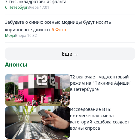
7 тыс. «квадратов» асфальта
С.Петербург
Вчера 17:01
Забудьте о синих: осенью модницы будут носить
коричневые джинсы
6 Фото
Мода
Вчера 16:32
Еще →
Анонсы
Т2 включает маджентовый
режим на "Пикнике Афиши"
в Петербурге
Исследование ВТБ:
ежемесячная смена
категорий кешбэка создает
волны спроса