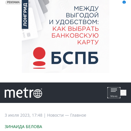
erid: 2VfnxyFybV5
ПАО "Банк "Санкт-Петербург", ИНН: 7831000027
РЕКЛАМА
Все
3 июля 2023, 17:48
|
Новости —
Главное
новости
ЗИНАИДА БЕЛОВА