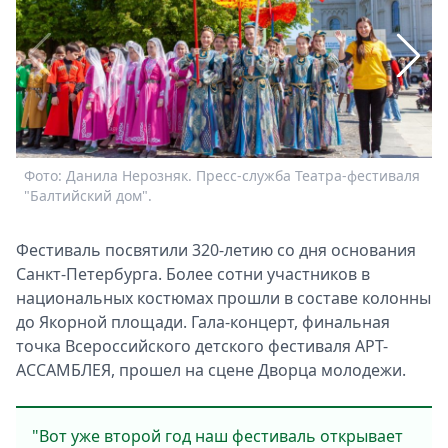
Спецпроекты
Звезды
Выборы
2026
Скачай
Metro
Фото: Данила Нерозняк. Пресс-служба Театра-фестиваля
Ф
"Балтийский дом".
"
Фестиваль посвятили 320-летию со дня основания
Санкт-Петербурга. Более сотни участников в
национальных костюмах прошли в составе колонны
до Якорной площади. Гала-концерт, финальная
точка Всероссийского детского фестиваля АРТ-
АССАМБЛЕЯ, прошел на сцене Дворца молодежи.
"Вот уже второй год наш фестиваль открывает