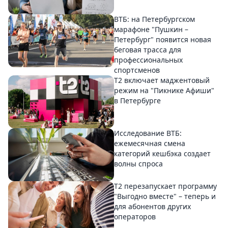
ВТБ: на Петербургском
марафоне "Пушкин –
Петербург" появится новая
беговая трасса для
профессиональных
спортсменов
Т2 включает маджентовый
режим на "Пикнике Афиши"
в Петербурге
Исследование ВТБ:
ежемесячная смена
категорий кешбэка создает
волны спроса
Т2 перезапускает программу
"Выгодно вместе" – теперь и
для абонентов других
операторов