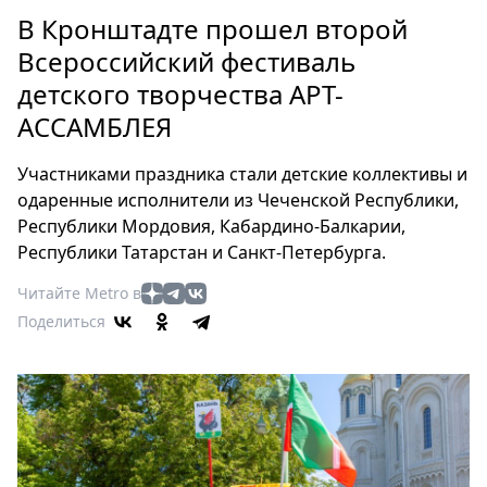
Петербург
В Кронштадте прошел второй
Россия
Всероссийский фестиваль
Мир
детского творчества АРТ-
Здоровье
АССАМБЛЕЯ
Еда
Туризм
Участниками праздника стали детские коллективы и
Мода
одаренные исполнители из Чеченской Республики,
Театр
Республики Мордовия, Кабардино-Балкарии,
Кино
Республики Татарстан и Санкт-Петербурга.
Афиша
Читайте Metro в
Книги
Поделиться
Выставки
Пресс-
релизы
О
Metro
Стримы