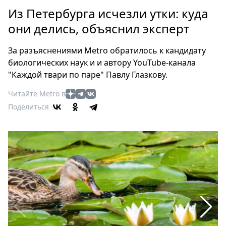
Петербург
Из Петербурга исчезли утки: куда
Россия
они делись, объяснил эксперт
Мир
Здоровье
За разъяснениями Metro обратилось к кандидату
Еда
биологических наук и и автору YouTube-канала
Туризм
"Каждой твари по паре" Павлу Глазкову.
Мода
Читайте Metro в
Театр
Поделиться
Кино
Афиша
Книги
Выставки
Пресс-
релизы
О
Metro
Стримы