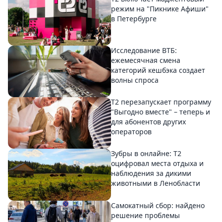
режим на "Пикнике Афиши"
в Петербурге
Исследование ВТБ:
ежемесячная смена
категорий кешбэка создает
волны спроса
Т2 перезапускает программу
"Выгодно вместе" – теперь и
для абонентов других
операторов
Зубры в онлайне: Т2
оцифровал места отдыха и
наблюдения за дикими
животными в Ленобласти
Самокатный сбор: найдено
решение проблемы