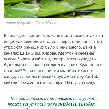
Спецпроекты
Звезды
Выборы
Алёна Бобрович. Фото "Metro"
А
2026
Скачай
Metro
В последнее время горожане стали замечать, что в
водоёмах Северной столицы перестали появляться
утки, хотя раньше их было очень много. Даже в
каналах ЦПКиО им. Кирова, где уток и селезней
всегда было в изобилии, теперь можно увидеть
буквально несколько водоплавающих. Куда же они
пропали? За разъяснениями мы обратились к
кандидату биологических наук и и автору YouTube-
канала "Каждой твари по паре" Павлу Глазкову.
– Не надо бояться, ничего плохого не случилось,
просто все утки сейчас на гнездовье, выводят