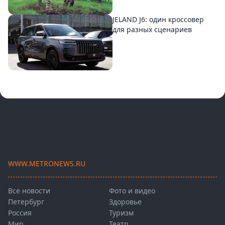
JELAND J6: один кроссовер
для разных сценариев
WWW.METRONEWS.RU
Все новости
Фото и видео
Петербург
Здоровье
Россия
Туризм
Мир
Театр